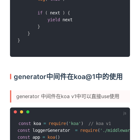
if
(
 next 
)
{
yield
 next

}
}
}
generator中间件在koa@1中的使用
generator 中间件在koa v1中可以直接use使用
const
 koa 
=
require
(
'koa'
)
// koa v1
const
 loggerGenerator  
=
require
(
'./middleware/lo
const
 app 
=
koa
(
)