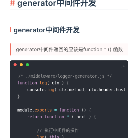
generator中间件开发
generator中间件开发
generator中间件返回的应该是function * () 函数
/* ./middleware/logger-generator.js */
function
log
(
ctx
)
{
    console
.
log
(
 ctx
.
method
,
 ctx
.
header
.
host 
+
 ct
}
module
.
exports
=
function
(
)
{
return
function
*
(
 next 
)
{
// 执行中间件的操作
log
(
this
)