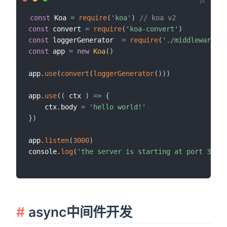
const
 Koa 
=
require
(
'koa'
)
// koa v2
const
 convert 
=
require
(
'koa-convert'
)
const
 loggerGenerator  
=
require
(
'./middleware/lo
const
 app 
=
new
Koa
(
)
app
.
use
(
convert
(
loggerGenerator
(
)
)
)
app
.
use
(
(
ctx
)
=>
{
    ctx
.
body 
=
'hello world!'
}
)
app
.
listen
(
3000
)
console
.
log
(
'the server is starting at port 3000'
async中间件开发