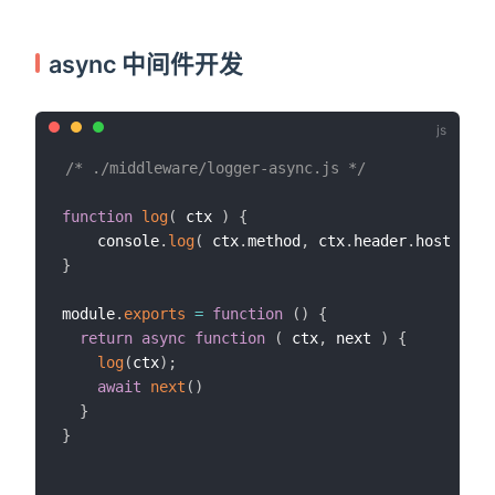
async 中间件开发
/* ./middleware/logger-async.js */
function
log
(
ctx
)
{
    console
.
log
(
 ctx
.
method
,
 ctx
.
header
.
host 
+
 ct
}
module
.
exports
=
function
(
)
{
return
async
function
(
ctx
,
 next
)
{
log
(
ctx
)
;
await
next
(
)
}
}