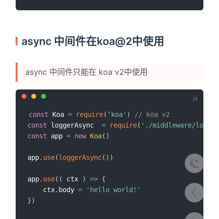
async 中间件在koa@2中使用
async 中间件只能在 koa v2中使用
const
 Koa 
=
require
(
'koa'
)
// koa v2
const
 loggerAsync  
=
require
(
'./middleware/logger
const
 app 
=
new
Koa
(
)
app
.
use
(
loggerAsync
(
)
)
app
.
use
(
(
ctx
)
=>
{
    ctx
.
body 
=
'hello world!'
}
)