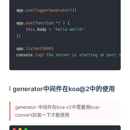
app
.
use
(
loggerGenerator
(
)
)
app
.
use
(
function
*
(
)
{
this
.
body 
=
'hello world!'
}
)
app
.
listen
(
3000
)
console
.
log
(
'the server is starting at port 3000'
generator中间件在koa@2中的使用
generator 中间件在koa v2中需要用koa-
convert封装一下才能使用