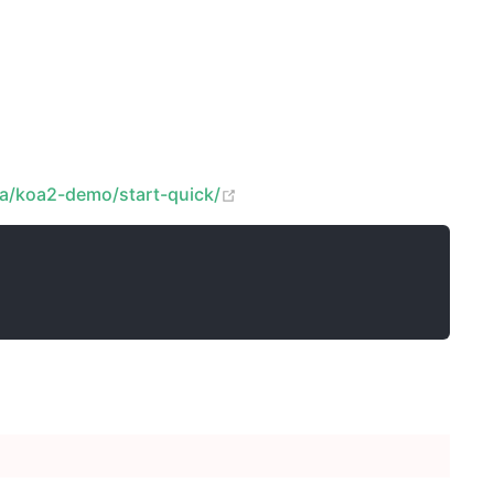
(opens new window)
oa/koa2-demo/start-quick/