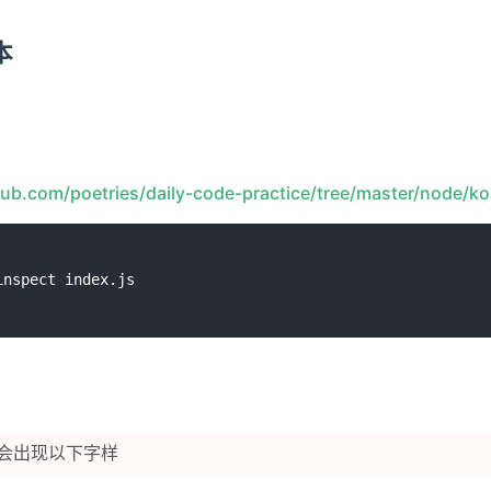
本
thub.com/poetries/daily-code-practice/tree/master/node/k
会出现以下字样