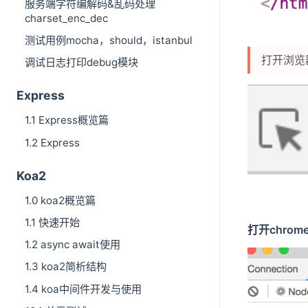
服务端字符编解码&乱码处理
charset_enc_dec
测试用例mocha，should，istanbul
打开浏览器
调试日志打印debug模块
Express
1.1 Express概览篇
1.2 Express
Koa2
1.0 koa2概览篇
1.1 快速开始
打开chro
1.2 async await使用
1.3 koa2简析结构
1.4 koa中间件开发与使用