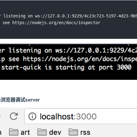
r listening on ws://127.0.0.1:9229/4c23c723-5197-4d23-9b9
e浏览器调试server