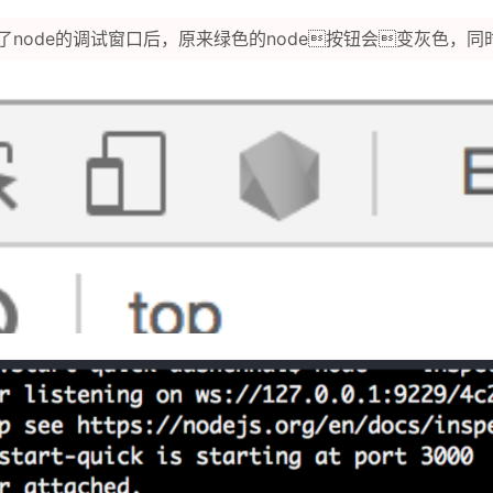
了node的调试窗口后，原来绿色的node按钮会变灰色，同时