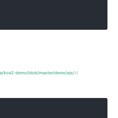
(opens new windo
koa/koa2-demo/blob/master/demo/ejs/