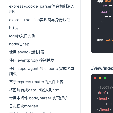
app
.
use
(
express+cookie_parser签名机制深入
let
 ti
剖析
await
 
    titl
express+session实现简易身份认证
}
)
https
}
)
log4js入门实例
app
.
list
node8_napi
使用 async 控制并发
使用 eventproxy 控制并发
./view/ind
使用 superagent 与 cheerio 完成简单
爬虫
基于express+muter的文件上传
<!
DOCTY
将图片转成datauri嵌入到html
<
html
>
常用中间件 body_parser 实现解析
<
head
>
<
tit
日志模块morgan
</
head
>