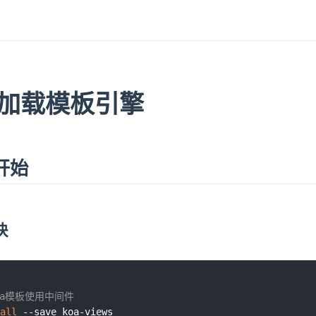
2加载模板引擎
开始
块
oa模板使用中间件
all
 --save koa-views
