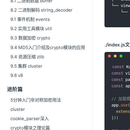
8.1 二进制数据 buffer
└── view

8.2 二进制解码 string_decoder
9.1 事件机制 events
9.2 实用工具模块 util
9.3 数据加密 crypto
./index.js
9.4 MD5入门介绍及crypto模块的应用
9.4 资源压缩 zlib
9.5 集群 cluster
const
 K
const
 vi
9.6 v8
const
 pa
const
 ap
进阶篇
// 加载
5分钟入门非对称加密用法
app
.
use
(
cluster
extens
}
)
)
cookie_parser深入
crypto模块之理论篇