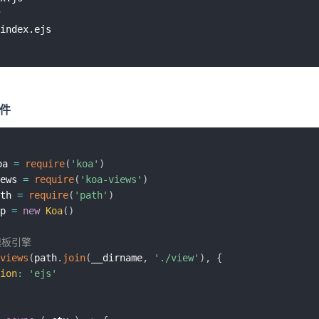
文件
oa 
=
require
(
'koa'
)
ews 
=
require
(
'koa-views'
)
th 
=
require
(
'path'
)
p 
=
new
Koa
(
)
模板引擎
views
(
path
.
join
(
__dirname
,
'./view'
)
,
{
ion
:
'ejs'