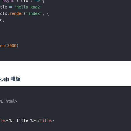
async
(
ctx
)
=>
{
tle 
=
'hello koa2'
ctx
.
render
(
'index'
,
{
e
,
en
(
3000
)
ex.ejs 模板
PE
html
>
le
>
<%= title %>
</
title
>