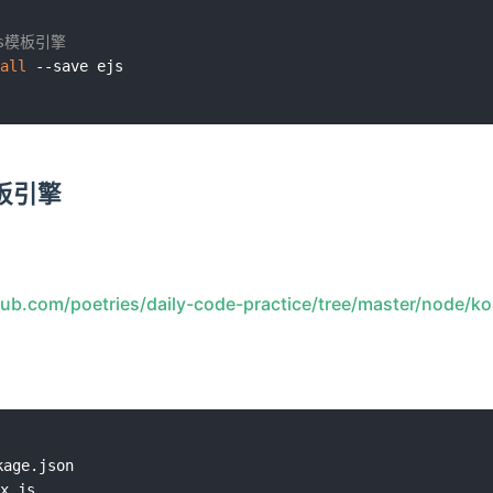
js模板引擎
all
板引擎
thub.com/poetries/daily-code-practice/tree/master/node/
age.json

x.js
