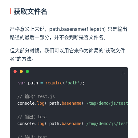
获取文件名
严格意义上来说，path.basename(filepath) 只是输出
路径的最后一部分，并不会判断是否文件名。
但大部分时候，我们可以用它来作为简易的“获取文件
名“的方法。
var
 path 
=
require
(
'path'
)
;
// 输出：test.js
console
.
log
(
 path
.
basename
(
'/tmp/demo/js/test.js'
// 输出：test
console
.
log
(
 path
.
basename
(
'/tmp/demo/js/test/'
)
// 输出：test