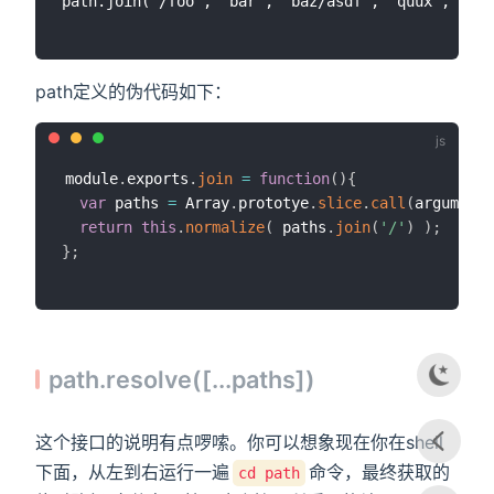
path定义的伪代码如下：
module
.
exports
.
join
=
function
(
)
{
var
 paths 
=
 Array
.
prototye
.
slice
.
call
(
arguments
return
this
.
normalize
(
 paths
.
join
(
'/'
)
)
;
}
;
path.resolve([...paths])
这个接口的说明有点啰嗦。你可以想象现在你在shell
下面，从左到右运行一遍
命令，最终获取的
cd path