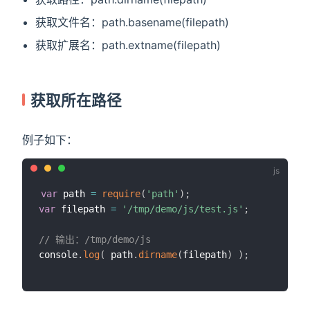
获取文件名：path.basename(filepath)
获取扩展名：path.extname(filepath)
获取所在路径
例子如下：
var
 path 
=
require
(
'path'
)
;
var
 filepath 
=
'/tmp/demo/js/test.js'
;
// 输出：/tmp/demo/js
console
.
log
(
 path
.
dirname
(
filepath
)
)
;