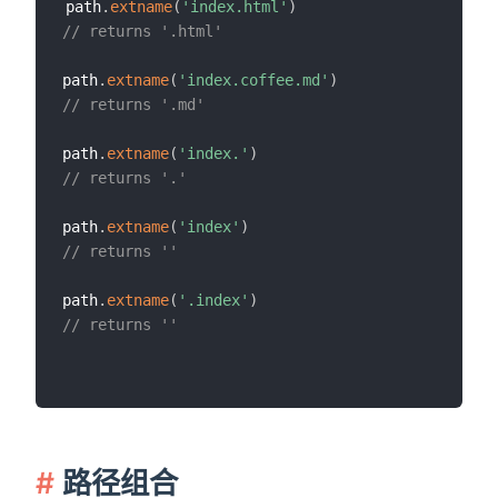
path
.
extname
(
'index.html'
)
// returns '.html'
path
.
extname
(
'index.coffee.md'
)
// returns '.md'
path
.
extname
(
'index.'
)
// returns '.'
path
.
extname
(
'index'
)
// returns ''
path
.
extname
(
'.index'
)
// returns ''
路径组合