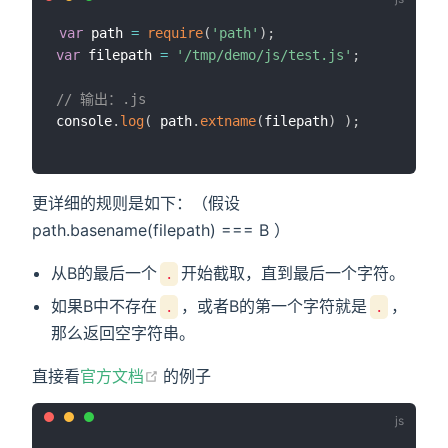
var
 path 
=
require
(
'path'
)
;
var
 filepath 
=
'/tmp/demo/js/test.js'
;
// 输出：.js
console
.
log
(
 path
.
extname
(
filepath
)
)
;
更详细的规则是如下：（假设
path.basename(filepath) === B ）
从B的最后一个
开始截取，直到最后一个字符。
.
如果B中不存在
，或者B的第一个字符就是
，
.
.
那么返回空字符串。
(opens new window)
直接看
官方文档
的例子