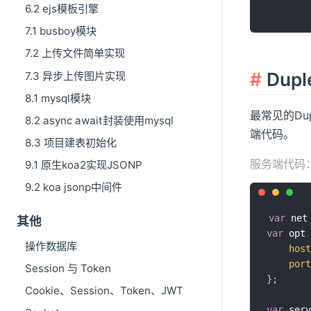
6.2 ejs模板引擎
7.1 busboy模块
7.2 上传文件简单实现
Dupl
7.3 异步上传图片实现
8.1 mysql模块
最常见的Dup
8.2 async await封装使用mysql
端代码。
8.3 项目建表初始化
服务端代码
9.1 原生koa2实现JSONP
9.2 koa jsonp中间件
var
 net
其他
var
 opt 
操作数据库
host
port
Session 与 Token
}
;
Cookie、Session、Token、JWT
var
 serv