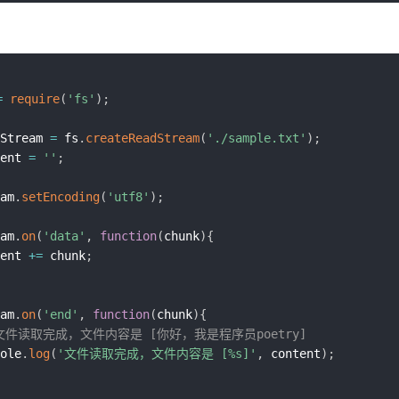
=
require
(
'fs'
)
;
Stream 
=
 fs
.
createReadStream
(
'./sample.txt'
)
;
ent 
=
''
;
am
.
setEncoding
(
'utf8'
)
;
am
.
on
(
'data'
,
function
(
chunk
)
{
tent 
+=
 chunk
;
am
.
on
(
'end'
,
function
(
chunk
)
{
 文件读取完成，文件内容是 [你好，我是程序员poetry]
sole
.
log
(
'文件读取完成，文件内容是 [%s]'
,
 content
)
;