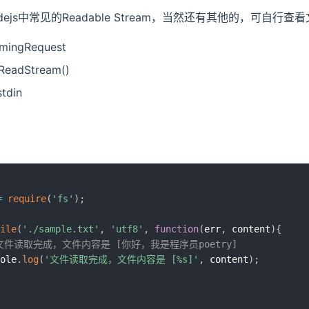
dejs中常见的Readable Stream，当然还有其他的，可自行查
omingRequest
eReadStream()
stdin
=
require
(
'fs'
)
;
ile
(
'./sample.txt'
,
'utf8'
,
function
(
err
,
 content
)
{
 文件读取完成，文件内容是 [你好，我是程序员poetry]
sole
.
log
(
'文件读取完成，文件内容是 [%s]'
,
 content
)
;