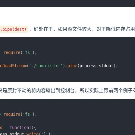
，好处在于，如果源文件较大，对于降低内存占用
.pipe(dest)
=
require
(
'fs'
)
;
eReadStream
(
'./sample.txt'
)
.
pipe
(
process
.
stdout
)
;
只是原封不动的将内容输出到控制台，所以实际上跟前两个例子
=
require
(
'fs'
)
;
d
=
function
(
)
{
cess
.
stdout
.
write
(
']'
)
;