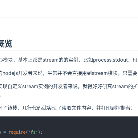
概览
心模块，基本上都是stream的的实例，比如process.stdout、http.c
nodejs开发者来说，平常并不会直接用到stream模块，只需
现自定义stream实例的开发者来说，就得好好研究stream的
型。
例子镇楼，几行代码就实现了读取文件内容，并打印到控制台：
s 
=
require
(
'fs'
)
;