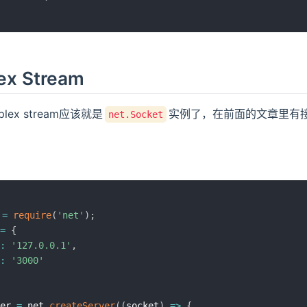
ex Stream
lex stream应该就是
实例了，在前面的文章里有
net.Socket
：
 
=
require
(
'net'
)
;
=
{
:
'127.0.0.1'
,
:
'3000'
er 
=
 net
.
createServer
(
(
socket
)
=>
{