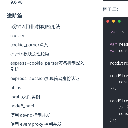
9.6 v8
例子二：
进阶篇
5分钟入门非对称加密用法
var
 fs 
cluster
var
 read
cookie_parser深入
var
 cont
crypto模块之理论篇
express+cookie_parser签名机制深入
readStre
剖析
readStre
express+session实现简易身份认证
	con
https
}
)
;
log4js入门实例
readStre
node8_napi
//
	con
使用 async 控制并发
}
)
;
使用 eventproxy 控制并发