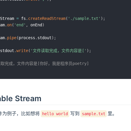
Stream 
=
 fs
.
createReadStream
(
'./sample.txt'
)
;
am
.
on
(
'end'
,
 onEnd
)
am
.
pipe
(
process
.
stdout
)
;
stdout
.
write
(
'文件读取完成，文件内容是['
)
;
读取完成，文件内容是[你好，我是程序员poetry]
able Stream
件为例子，比如想将
写到
里。
hello world
sample.txt