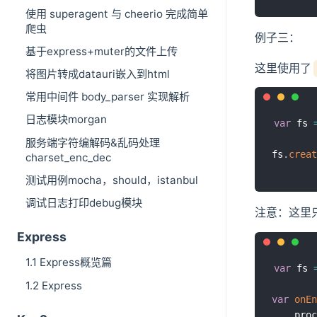
使用 superagent 与 cheerio 完成简单
爬虫
例子三：
基于express+muter的文件上传
这里使用了
将图片转成datauri嵌入到html
常用中间件 body_parser 实现解析
日志模块morgan
var
 fs 
服务端字符编解码&乱码处理
fs
.
creat
charset_enc_dec
测试用例mocha，should，istanbul
调试日志打印debug模块
注意：这里
Express
1.1 Express概览篇
var
 fs 
1.2 Express
var
onEn
	pro