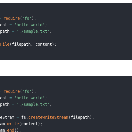
=
require
(
'fs'
)
;
ent 
=
'hello world'
;
path 
=
'./sample.txt'
;
File
(
filepath
,
 content
)
;
=
require
(
'fs'
)
;
ent 
=
'hello world'
;
path 
=
'./sample.txt'
;
eStram 
=
 fs
.
createWriteStream
(
filepath
)
;
am
.
write
(
content
)
;
am
.
end
(
)
;