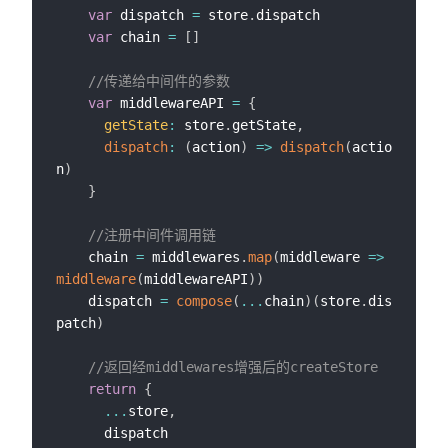
var
 dispatch 
=
 store
.
dispatch

var
 chain 
=
[
]
//传递给中间件的参数
var
 middlewareAPI 
=
{
getState
:
 store
.
getState
,
dispatch
:
(
action
)
=>
dispatch
(
actio
n
)
}
//注册中间件调用链
    chain 
=
 middlewares
.
map
(
middleware
=>
middleware
(
middlewareAPI
)
)
    dispatch 
=
compose
(
...
chain
)
(
store
.
dis
patch
)
//返回经middlewares增强后的createStore
return
{
...
store
,
      dispatch
