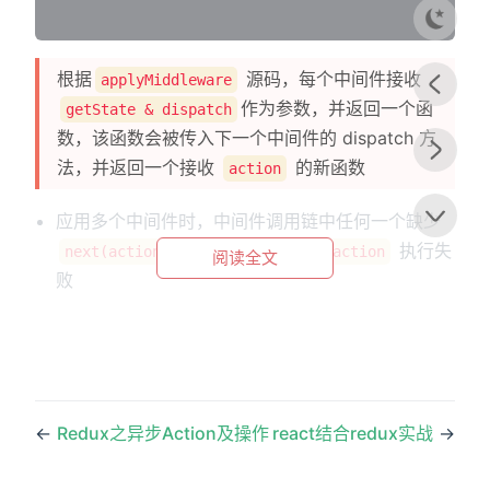
根据
源码，每个中间件接收
applyMiddleware
作为参数，并返回一个函
getState & dispatch
数，该函数会被传入下一个中间件的 dispatch 方
法，并返回一个接收
的新函数
action
应用多个中间件时，中间件调用链中任何一个缺少
的调用，都会导致
执行失
next(action)
action
阅读全文
败
←
Redux之异步Action及操作
react结合redux实战
→