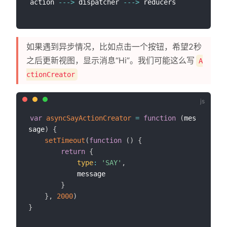
action 
--
-
>
 dispatcher 
--
-
>
如果遇到异步情况，比如点击一个按钮，希望2秒
之后更新视图，显示消息“Hi”。我们可能这么写
A
ctionCreator
var
asyncSayActionCreator
=
function
(
mes
sage
)
{
setTimeout
(
function
(
)
{
return
{
type
:
'SAY'
,
            message

}
}
,
2000
)
}