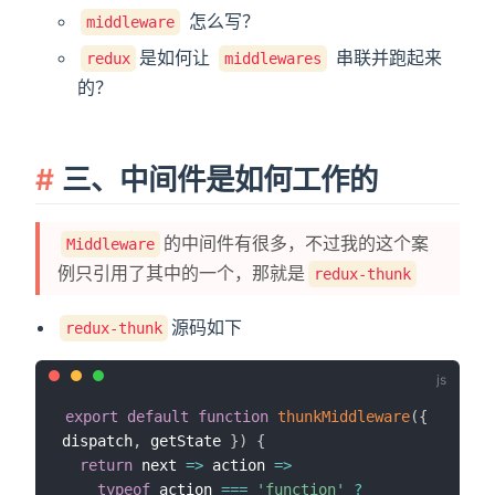
怎么写？
middleware
是如何让
串联并跑起来
redux
middlewares
的？
三、中间件是如何工作的
的中间件有很多，不过我的这个案
Middleware
例只引用了其中的一个，那就是
redux-thunk
源码如下
redux-thunk
export
default
function
thunkMiddleware
(
{
dispatch
,
 getState 
}
)
{
return
next
=>
action
=>
typeof
 action 
===
'function'
?