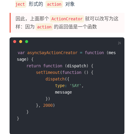
形式的
对象
ject
action
因此，上面那个
就可以改写为这
ActionCreator
样：因为
的返回值是一个函数
action
var
asyncSayActionCreator
=
function
(
mes
sage
)
{
return
function
(
dispatch
)
{
setTimeout
(
function
(
)
{
dispatch
(
{
type
:
'SAY'
,
                message

}
)
}
,
2000
)
}
}