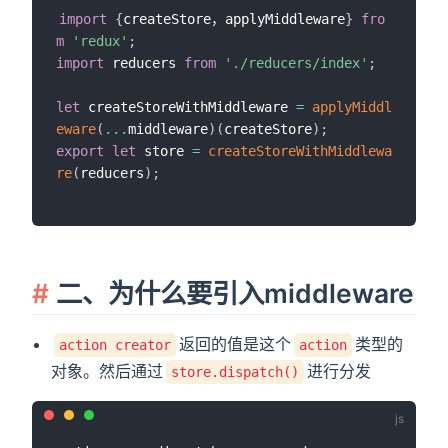
import
{
createStore，applyMiddleware
}
fro
m
'redux'
;
import
 reducers 
from
'./reducers/index'
;
let
 createStoreWithMiddleware 
=
applyMiddl
eware
(
...
middleware
)
(
createStore
)
;
export
let
 store 
=
createStoreWithMiddlewa
re
(
reducers
)
;
二、为什么要引入middleware
返回的值是这个
类型的
action creator
action
对象。然后通过
进行分发
store.dispatch()