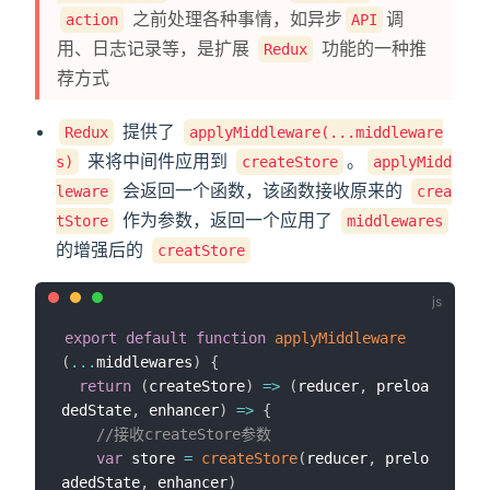
之前处理各种事情，如异步
调
action
API
用、日志记录等，是扩展
功能的一种推
Redux
荐方式
提供了
Redux
applyMiddleware(...middleware
dow)
来将中间件应用到
。
s)
createStore
applyMidd
w)
会返回一个函数，该函数接收原来的
leware
crea
作为参数，返回一个应用了
tStore
middlewares
的增强后的
creatStore
export
default
function
applyMiddleware
(
...
middlewares
)
{
return
(
createStore
)
=>
(
reducer
,
 preloa
dedState
,
 enhancer
)
=>
{
//接收createStore参数
var
 store 
=
createStore
(
reducer
,
 prelo
adedState
,
 enhancer
)