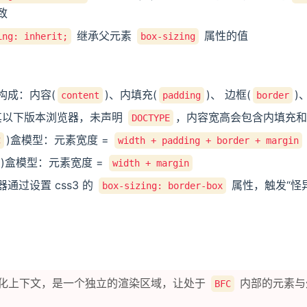
致
继承父元素
属性的值
ing: inherit;
box-sizing
构成：内容(
)、内填充(
)、 边框(
)
content
padding
border
其以下版本浏览器，未声明
，内容宽高会包含内填充和
DOCTYPE
)盒模型：元素宽度 =
C
width + padding + border + margin
)盒模型：元素宽度 =
width + margin
通过设置 css3 的
属性，触发“怪
box-sizing: border-box
化上下文，是一个独立的渲染区域，让处于
内部的元素与
BFC