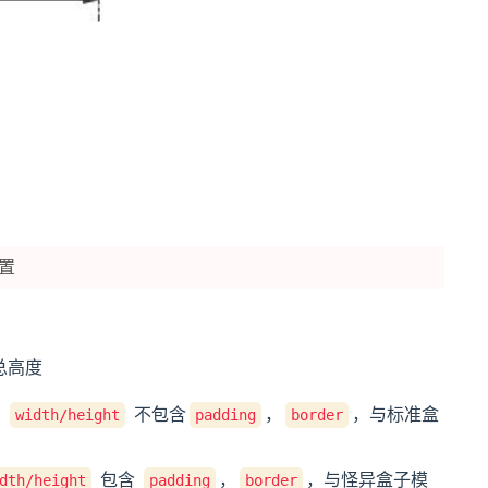
置
总高度
的
不包含
，
，与标准盒
width/height
padding
border
包含
，
，与怪异盒子模
dth/height
padding
border