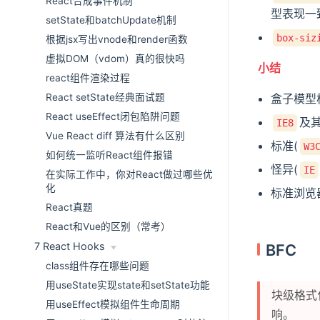
React合成事件机制
型表现一
setState和batchUpdate机制
box-siz
根据jsx写出vnode和render函数
虚拟DOM（vdom）真的很快吗
小结
react组件渲染过程
盒子模型
React setState经典面试题
React useEffect闭包陷阱问题
及
IE8
Vue React diff 算法有什么区别
标准(
W3
如何统一监听React组件报错
怪异(
IE
在实际工作中，你对React做过哪些优
化
标准浏览器
React真题
React和Vue的区别（常考）
7 React Hooks
BFC
class组件存在哪些问题
用useState实现state和setState功能
块级格式
用useEffect模拟组件生命周期
响。