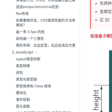
有哪些方式（CSS）可以隐藏页面元素
有两
说说em/px/rem/vh/vw区别
盒模型
flex布局
区 别
如果要做优化，CSS提高性能的方法有
哪些？
画一条 0.5px 的线
标准盒子模
如何画一个三角形
两栏布局：左边定宽，右边自适应方案
2 JavaScript
typeof类型判断
类型转换
闭包
原型与原型链
原型继承和 Class 继承
模块化
事件机制
箭头函数