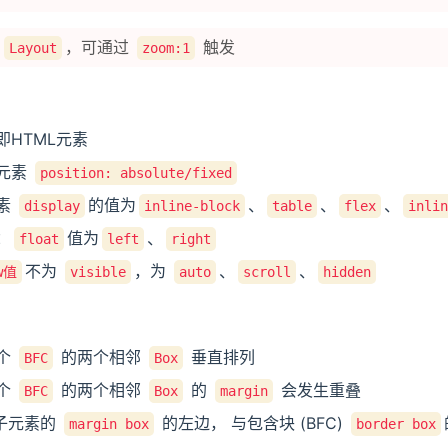
为
，可通过
触发
Layout
zoom:1
即HTML元素
元素
position: absolute/fixed
素
的值为
、
、
、
display
inline-block
table
flex
inli
：
值为
、
float
left
right
不为
，为
、
、
w值
visible
auto
scroll
hidden
个
的两个相邻
垂直排列
BFC
Box
个
的两个相邻
的
会发生重叠
BFC
Box
margin
子元素的
的左边， 与包含块 (BFC)
margin box
border box