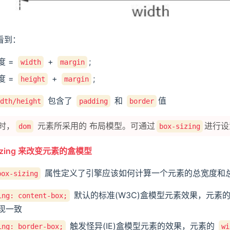
看到：
度 =
+
;
width
margin
度 =
+
;
height
margin
包含了
和
值
dth/height
padding
border
时，
元素所采用的 布局模型。可通过
进行设
dom
box-sizing
sizing 来改变元素的盒模型
属性定义了引擎应该如何计算一个元素的总宽度和
box-sizing
默认的标准(W3C)盒模型元素效果，元素
ing: content-box;
现一致
触发怪异(IE)盒模型元素的效果，元素的
ing: border-box;
wi