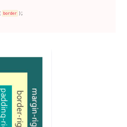
(
)；
border