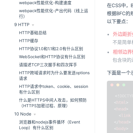
webpack性能优化-构建速度
在CSS中，B
webpack性能优化-产出代码（线上运
根据BFC
行）
以下要点：
9 HTTP
HTTP基础总结
外边距折叠（
HTTP缓存
不是简单
HTTP协议1.0和1.1和2.0有什么区别
相邻边界
WebSocket和HTTP协议有什么区别
包含块的
请描述TCP三次握手和四次挥手
下面是一个
HTTP跨域请求时为什么要发送options
请求
HTTP请求中token、cookie、session
有什么区别
<!
DOCTY
什么是HTTPS中间人攻击，如何预防
<
html
>
（HTTPS加密过程、原理）
<
head
>
10 Node
<
link
</
head
>
浏览器和nodejs事件循环（Event
Loop）有什么区别
<
body
>