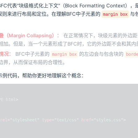
FC代表"块级格式化上下文"（Block Formatting Con
的规则来进行布局和定位。在理解BFC中子元素的
与
margin box
Margin Collapsing）：
在正常情况下，块级元素的外边距
相加。但是，当一个元素形成了BFC时，它的外边距不会和其内
情况：
BFC中子元素的
的左边会与包含块的
margin box
bord
边界，从而保证布局的合理性。
示例代码，帮助你更好地理解这个概念：
PE
html
>
rel
=
"
stylesheet
"
type
=
"
text/css
"
href
=
"
styles.css
"
>