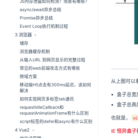
JS内存泄露如何检测？场景有哪些？
async/await异步总结
Promise异步总结
Event Loop执行机制过程
3 浏览器
储存
浏览器缓存机制
从输入URL 到网页显示的完整过程
常见的web前端攻击方式有哪些
跨域方案
从上图可以
移动端H5点击有300ms延迟，该如何
解决
盒子总宽
如何实现网页多标签tab通讯
盒子总高
requestIdleCallback和
requestAnimationFrame有什么区别
也就是，
wi
script标签的defer和async有什么区别
4 Vue2
IE 怪异盒