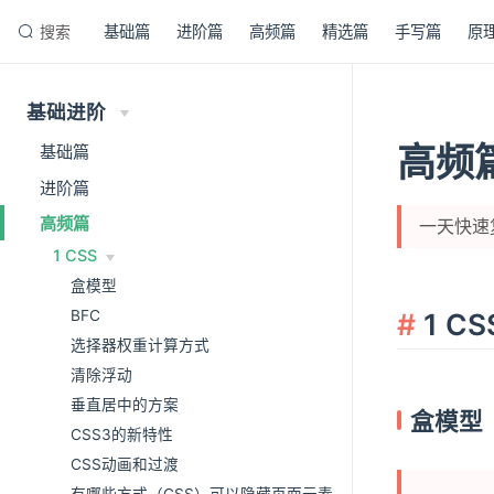
搜索
基础篇
进阶篇
高频篇
精选篇
手写篇
原
基础进阶
高频
基础篇
进阶篇
高频篇
一天快速
1 CSS
盒模型
1 CS
BFC
选择器权重计算方式
清除浮动
垂直居中的方案
盒模型
CSS3的新特性
CSS动画和过渡