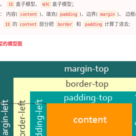
种，
盒子模型、
盒子模型；
IE
W3C
： 内容(
)、填充(
)、边界(
)、 边框
content
padding
margin
：
的
部分把
和
计算了进去;
IE
content
border
padding
型的模型图