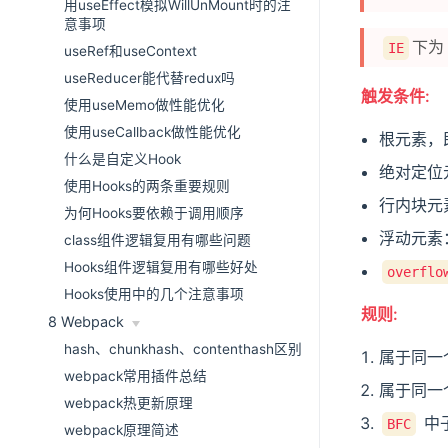
用useEffect模拟WillUnMount时的注
意事项
下
IE
useRef和useContext
useReducer能代替redux吗
触发条件:
使用useMemo做性能优化
使用useCallback做性能优化
根元素，
什么是自定义Hook
绝对定位
使用Hooks的两条重要规则
行内块元
为何Hooks要依赖于调用顺序
浮动元素
class组件逻辑复用有哪些问题
Hooks组件逻辑复用有哪些好处
overflo
Hooks使用中的几个注意事项
规则:
8 Webpack
hash、chunkhash、contenthash区别
属于同一
webpack常用插件总结
属于同一
webpack热更新原理
中
BFC
webpack原理简述