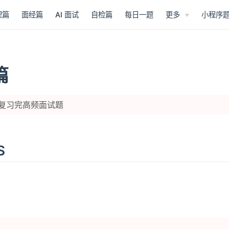
理篇
面经篇
AI 面试
自检篇
每日一题
更多
小程序
篇
复习完高频面试题
S