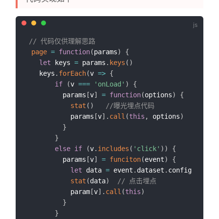
// 代码仅供理解思路
page
=
function
(
params
)
{
let
 keys 
=
 params
.
keys
(
)
   keys
.
forEach
(
v
=>
{
if
(
v 
===
'onLoad'
)
{
         params
[
v
]
=
function
(
options
)
{
stat
(
)
//曝光埋点代码
           params
[
v
]
.
call
(
this
,
 options
)
}
}
else
if
(
v
.
includes
(
'click'
)
)
{
         params
[
v
]
=
funciton
(
event
)
{
let
 data 
=
 event
.
dataset
.
config

stat
(
data
)
// 点击埋点
           param
[
v
]
.
call
(
this
)
}
}