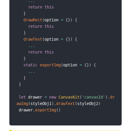
...
return
this
}
drawRect
(
option 
=
{
}
)
{
return
this
}
drawText
(
option 
=
{
}
)
{
...
return
this
}
static
exportImg
(
option 
=
{
}
)
{
...
}
}
let
 drawer 
=
new
CanvasKit
(
'canvasId'
)
.
dr
awImg
(
styleObj1
)
.
drawText
(
styleObj2
)
 drawer
.
exportImg
(
)