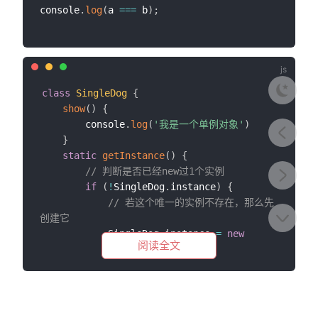
console
.
log
(
a 
===
 b
)
;
class
SingleDog
{
show
(
)
{
        console
.
log
(
'我是一个单例对象'
)
}
static
getInstance
(
)
{
// 判断是否已经new过1个实例
if
(
!
SingleDog
.
instance
)
{
// 若这个唯一的实例不存在，那么先
创建它
            SingleDog
.
instance 
=
new
阅读全文