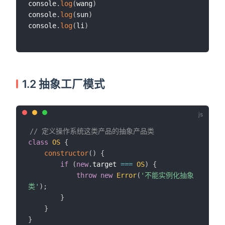
console
.
log
(
wang
)
console
.
log
(
sun
)
console
.
log
(
li
)
1.2 抽象工厂模式
// 定义操作系统这类产品的抽象产品类
class
OS
{
constructor
(
)
{
if
(
new
.
target 
===
OS
)
{
throw
new
Error
(
'不能实例化抽象
类'
)
;
}
}
}