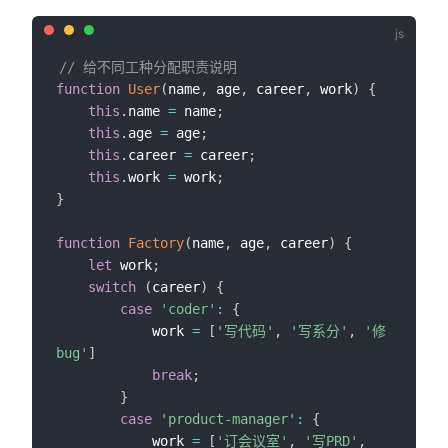
// 给不同工种分配职责说明
function
User
(
name
,
 age
,
 career
,
 work
)
{
this
.
name 
=
 name
;
dow)
this
.
age 
=
 age
;
this
.
career 
=
 career
;
w)
this
.
work 
=
 work
;
}
function
Factory
(
name
,
 age
,
 career
)
{
let
 work
;
switch
(
career
)
{
case
'coder'
:
{
            work 
=
[
'写代码'
,
'写系分'
,
'修
bug'
]
break
;
}
case
'product-manager'
:
{
            work 
=
[
'订会议室'
,
'写PRD'
,