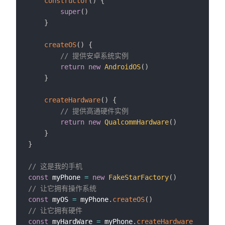
constructor
(
)
{
super
(
)
}
createOS
(
)
{
// 提供安卓系统实例
return
new
AndroidOS
(
)
}
createHardware
(
)
{
// 提供高通硬件实例
return
new
QualcommHardware
(
)
}
}
// 这是我的手机
const
 myPhone 
=
new
FakeStarFactory
(
)
// 让它拥有操作系统
const
 myOS 
=
 myPhone
.
createOS
(
)
// 让它拥有硬件
const
 myHardWare 
=
 myPhone
.
createHardware