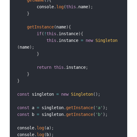
        console
.
log
(
this
.
name
)
;
}
getInstance
(
name
)
{
if
(
!
this
.
instance
)
{
this
.
instance 
=
new
Singleton
(
name
)
;
}
return
this
.
instance
;
}
}
const
 singleton 
=
new
Singleton
(
)
;
const
 a 
=
 singleton
.
getInstance
(
'a'
)
;
const
 b 
=
 singleton
.
getInstance
(
'b'
)
;
console
.
log
(
a
)
;
console
.
log
(
b
)
;