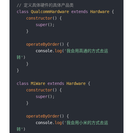
// 定义具体硬件的具体产品类
class
QualcommHardware
extends
Hardware
{
constructor
(
)
{
super
(
)
;
}
operateByOrder
(
)
{
        console
.
log
(
'我会用高通的方式去运
转'
)
}
}
class
MiWare
extends
Hardware
{
constructor
(
)
{
super
(
)
;
}
operateByOrder
(
)
{
        console
.
log
(
'我会用小米的方式去运
转'
)