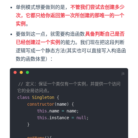
单例模式想要做到的是，
不管我们尝试去创建多少
次，它都只给你返回第一次所创建的那唯一的一个
实例
。
要做到这一点，就需要构造函数
具备判断自己是否
已经创建过一个实例
的能力。我们现在把这段判断
逻辑写成一个静态方法(其实也可以直接写入构造函
数的函数体里）：
// 定义：保证一个类仅有一个实例，并提供一个访问
它的全局访问点。
class
Singleton
{
constructor
(
name
)
{
this
.
name 
=
 name
;
this
.
instance 
=
null
;
}
getName
(
)
{