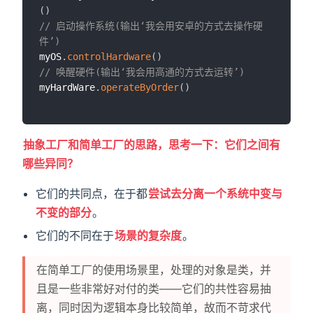
(
)
// 启动操作系统(输出‘我会用安卓的方式去操作硬
件’)
myOS
.
controlHardware
(
)
// 唤醒硬件(输出‘我会用高通的方式去运转’)
myHardWare
.
operateByOrder
(
)
抽象工厂和简单工厂的思路，思考一下：它们之间有
哪些异同？
它们的共同点，在于都
尝试去分离一个系统中变与
不变的部分
。
它们的不同在于
场景的复杂度
。
在简单工厂的使用场景里，处理的对象是类，并
且是一些非常好对付的类——它们的共性容易抽
离，同时因为逻辑本身比较简单，故而不苛求代