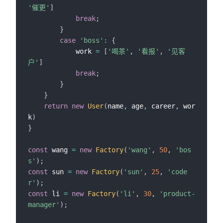
'催更'
]
break
;
}
case
'boss'
:
{
            work 
=
[
'喝茶'
,
'看报'
,
'见客
户'
]
break
;
}
}
return
new
User
(
name
,
 age
,
 career
,
 wor
k
)
}
const
 wang 
=
new
Factory
(
'wang'
,
50
,
'bos
s'
)
;
const
 sun 
=
new
Factory
(
'sun'
,
25
,
'code
r'
)
;
const
 li 
=
new
Factory
(
'li'
,
30
,
'product-
manager'
)
;