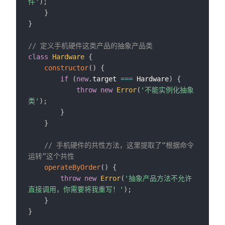
件'
)
;
}
}
// 定义手机硬件这类产品的抽象产品类
class
Hardware
{
constructor
(
)
{
if
(
new
.
target 
===
 Hardware
)
{
throw
new
Error
(
'不能实例化抽象
类'
)
;
}
}
// 手机硬件的共性方法，这里提取了“根据命令
运转”这个共性
operateByOrder
(
)
{
throw
new
Error
(
'抽象产品方法不允许
直接调用，你需要将我重写！'
)
;
}
}