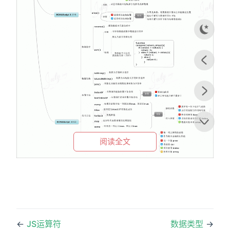
dow)
w)
阅读全文
←
JS运算符
数据类型
→