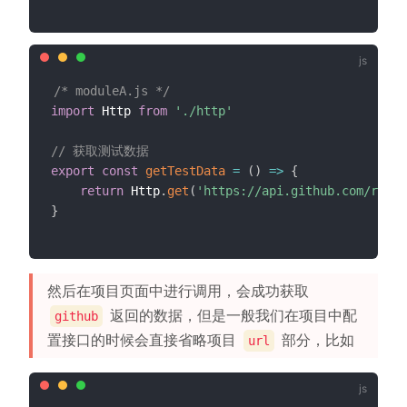
/* moduleA.js */
import
 Http 
from
'./http'
// 获取测试数据
export
const
getTestData
=
(
)
=>
{
return
 Http
.
get
(
'https://api.github.com/repos
}
然后在项目页面中进行调用，会成功获取
返回的数据，但是一般我们在项目中配
github
置接口的时候会直接省略项目
部分，比如
url