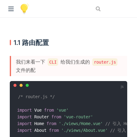
1.1 路由配置
我们来看一下
给我们生成的
CLI
router.js
文件的配
/* router.js */
import
 Vue 
from
'vue'
import
 Router 
from
'vue-router'
import
 Home 
from
'./views/Home.vue'
// 引入 Home
import
 About 
from
'./views/About.vue'
// 引入 Abo