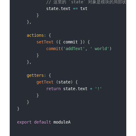
// 这里的 `state` 对象是模块的局部状态
            state
.
text 
+=
 txt

}
}
,
actions
:
{
setText
(
{
 commit 
}
)
{
commit
(
'addText'
,
' world'
)
}
}
,
getters
:
{
getText
(
state
)
{
return
 state
.
text 
+
'!'
}
}
}
export
default