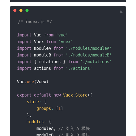
/* index.js */
import
 Vue 
from
'vue'
import
 Vuex 
from
'vuex'
import
 moduleA 
from
'./modules/moduleA'
import
 moduleB 
from
'./modules/moduleB'
import
{
 mutations 
}
from
'./mutations'
import
 actions 
from
'./actions'
Vue
.
use
(
Vuex
)
export
default
new
Vuex
.
Store
(
{
state
:
{
groups
:
[
1
]
}
,
modules
:
{
        moduleA
,
// 引入 A 模块
        moduleB
,
// 引入 B 模块