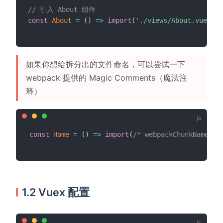
// 引入 About 组件
const
About
=
(
)
=>
import
(
'./views/About.vue'
)
;
如果你想给拆分出的文件命名，可以尝试一下
webpack 提供的 Magic Comments（魔法注
释）
const
Home
=
(
)
=>
import
(
/* webpackChunkName:'h
1.2 Vuex 配置