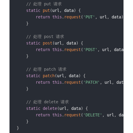
// 处理 put 请求
static
put
(
url
,
 data
)
{
return
this
.
request
(
'PUT'
,
 url
,
 data
)
}
// 处理 post 请求
static
post
(
url
,
 data
)
{
return
this
.
request
(
'POST'
,
 url
,
 data
)
}
// 处理 patch 请求
static
patch
(
url
,
 data
)
{
return
this
.
request
(
'PATCH'
,
 url
,
 data
)
}
// 处理 delete 请求
static
delete
(
url
,
 data
)
{
return
this
.
request
(
'DELETE'
,
 url
,
 data
)
}
}