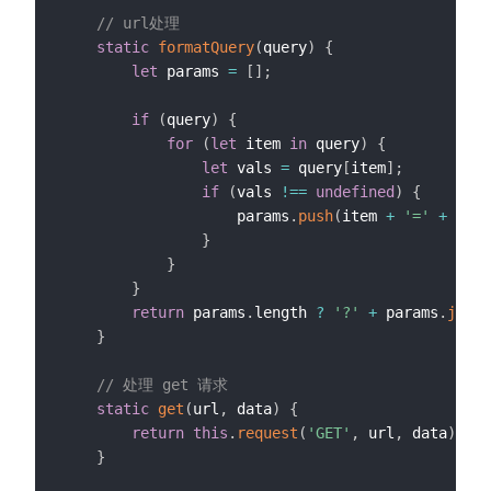
// url处理
static
formatQuery
(
query
)
{
let
 params 
=
[
]
;
if
(
query
)
{
for
(
let
 item 
in
 query
)
{
let
 vals 
=
 query
[
item
]
;
if
(
vals 
!==
undefined
)
{
                    params
.
push
(
item 
+
'='
+
 quer
}
}
}
return
 params
.
length 
?
'?'
+
 params
.
join
(
}
// 处理 get 请求
static
get
(
url
,
 data
)
{
return
this
.
request
(
'GET'
,
 url
,
 data
)
}