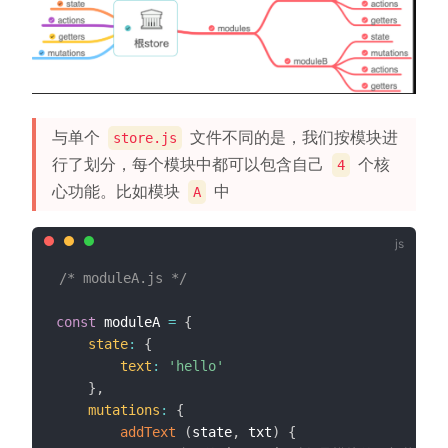
与单个
文件不同的是，我们按模块进
store.js
行了划分，每个模块中都可以包含自己
个核
4
心功能。比如模块
中
A
/* moduleA.js */
const
 moduleA 
=
{
state
:
{
text
:
'hello'
}
,
mutations
:
{
addText
(
state
,
 txt
)
{