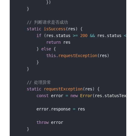
}
)
}
// 判断请求是否成功
static
isSuccess
(
res
)
{
if
(
res
.
status 
>=
200
&&
 res
.
status 
<
300
return
 res

}
else
{
this
.
requestException
(
res
)
}
}
// 处理异常
static
requestException
(
res
)
{
const
 error 
=
new
Error
(
res
.
statusText
)
        error
.
response 
=
 res

throw
 error

}