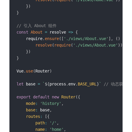
}
)
}
// 引入 About 组件
const
About
=
resolve
=>
{
    require
.
ensure
(
[
'./views/About.vue'
]
,
(
)
=>
{
resolve
(
require
(
'./views/About.vue'
)
)
}
)
}
Vue
.
use
(
Router
)
let
 base 
=
`
${
process
.
env
.
BASE_URL
}
`
// 动态获取
export
default
new
Router
(
{
mode
:
'history'
,
base
:
 base
,
routes
:
[
{
path
:
'/'
,
name
:
'home'
,