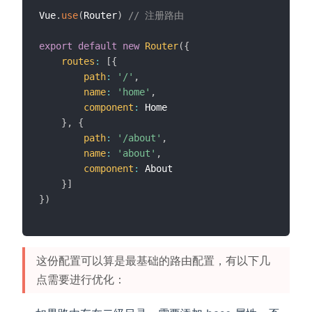
Vue
.
use
(
Router
)
// 注册路由
export
default
new
Router
(
{
routes
:
[
{
path
:
'/'
,
name
:
'home'
,
component
:
 Home

}
,
{
path
:
'/about'
,
name
:
'about'
,
component
:
 About

}
]
}
)
这份配置可以算是最基础的路由配置，有以下几
点需要进行优化：