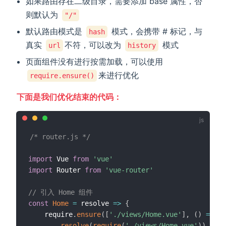
如果路由存在二级目录，需要添加 base 属性，否
则默认为
"/"
默认路由模式是
模式，会携带 # 标记，与
hash
真实
不符，可以改为
模式
url
history
页面组件没有进行按需加载，可以使用
来进行优化
require.ensure()
下面是我们优化结束的代码：
/* router.js */
import
 Vue 
from
'vue'
import
 Router 
from
'vue-router'
// 引入 Home 组件
const
Home
=
resolve
=>
{
    require
.
ensure
(
[
'./views/Home.vue'
]
,
(
)
=>
{
resolve
(
require
(
'./views/Home.vue'
)
)