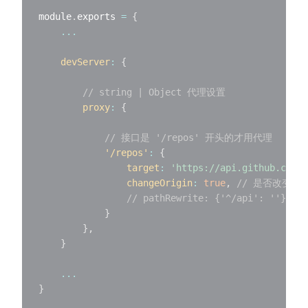
module
.
exports 
=
{
...
devServer
:
{
// string | Object 代理设置
proxy
:
{
// 接口是 '/repos' 开头的才用代理
'/repos'
:
{
target
:
'https://api.github.com'
,
changeOrigin
:
true
,
// 是否改变源
// pathRewrite: {'^/api': ''}
}
}
,
}
...
}