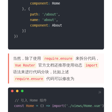
component
:
 Home

}
,
{
path
:
'/about'
,
name
:
'about'
,
component
:
 About

}
]
}
)
当然，除了使用
来拆分代码，
require.ensure
官方文档还推荐使用动态
Vue Router
import
语法来进行代码分块，比如上述
代码可以修改为
require.ensure
// 引入 Home 组件
const
Home
=
(
)
=>
import
(
'./views/Home.vue'
)
;