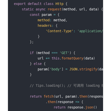
export
default
class
Http
{
static
async
request
(
method
,
 url
,
 data
)
{
const
 param 
=
{
method
:
 method
,
headers
:
{
'Content-Type'
:
'application/json
}
}
;
if
(
method 
===
'GET'
)
{
            url 
+=
this
.
formatQuery
(
data
)
}
else
{
            param
[
'body'
]
=
JSON
.
stringify
(
data
)
}
// Tips.loading(); // 可调用 loading 组件
return
fetch
(
url
,
 param
)
.
then
(
response
=>
.
then
(
response
=>
{
return
 response
.
json
(
)