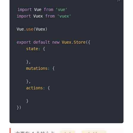
import
 Vue 
from
'vue'
import
 Vuex 
from
'vuex'
Vue
.
use
(
Vuex
)
export
default
new
Vuex
.
Store
(
{
state
:
{
}
,
mutations
:
{
}
,
actions
:
{
}
}
)