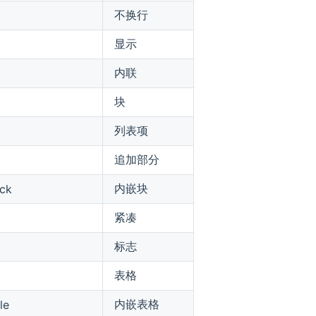
不换行
显示
内联
块
列表项
追加部分
内嵌块
ock
紧凑
标志
表格
内嵌表格
le