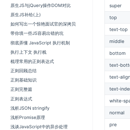
super
原生JS与jQuery操作DOM对比
原生JS补给(上)
top
如何写出一个惊艳面试官的深拷贝
text-top
带你填一些JS容易出错的坑
middle
彻底弄懂 JavaScript 执行机制
执行上下文 执行栈
bottom
梳理常用的正则表达式
text-bot
正则回顾总结
text-alig
正则基础知识
text-inde
正则完整篇
正则表达式
white-sp
浅析JSON stringify
normal
浅析Promise原理
pre
浅谈JavaScript中的异步处理