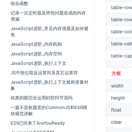
组合函数
table-ro
记录一次定时器及闭包问题造成的内存
泄漏
table-ro
JavaScript进阶_常见内存泄露及如何避
table-co
免
table-cell
JavaScript进阶_内存机制
JavaScript进阶_内存空间
table-ca
JavaScript进阶_执行上下文
JS中按位取反运算符及其它运算符
方框
JavaScript进阶_执行上下文栈和变量对
width
象
height
你真的能完全运用好防抖节流吗
一篇不是标题党的CommonJS和ES6模
float
块规范讲解
clear
ES9已经来了AreYouReady