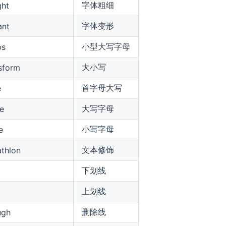
字体粗细
ght
字体变形
ant
小型大写字母
ps
大小写
nsform
首字母大写
e
大写字母
e
小写字母
e
文本修饰
athlon
下划线
上划线
删除线
ugh