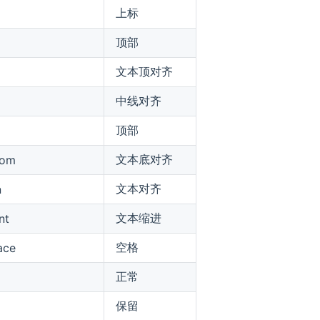
上标
顶部
文本顶对齐
中线对齐
顶部
文本底对齐
tom
文本对齐
n
文本缩进
nt
空格
ace
正常
保留