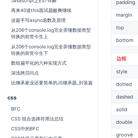
Javascript之ES7详解
padding
再来40道this面试题酸爽继续
margin
这篇手写async函数及原理
top
从206个console.log完全弄懂数据类型
转换的前世今生上
bottom
从206个console.log完全弄懂数据类型
转换的前世今生下
边框
数组扁平化的六种实现方式
style
深浅拷贝问点
比继承家业还要简单的JS继承题_封装篇
dotted
dashed
css
BFC
solid
CSS 组合选择符用法总结
double
CSS中的BFC
groove