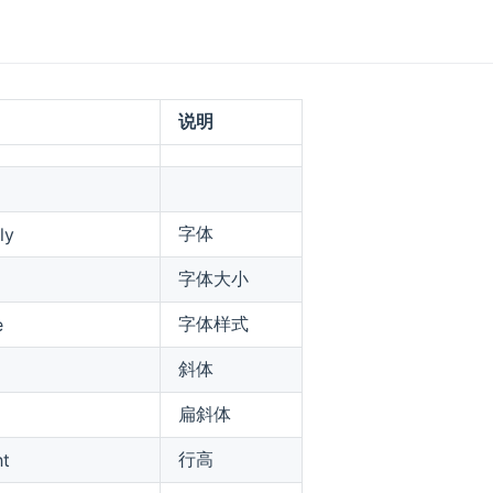
说明
字体
ly
字体大小
字体样式
e
斜体
扁斜体
行高
ht