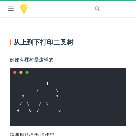
从上到下打印二叉树
例如有棵树是这样的：
			1

		/		\

  2				3

 /  \    /  \ 

该课树转换为JS代码: