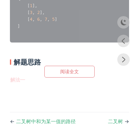
[
1
]
,
[
3
,
2
]
,
[
4
,
6
,
7
,
5
]
]
解题思路
阅读全文
解法一
←
二叉树中和为某一值的路径
二叉树
→