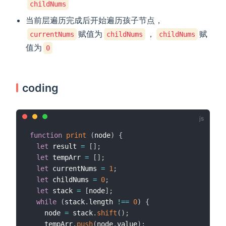
childNums
当前层遍历完成后开始遍历孩子节点，
赋值为
，
赋
currentNums
childNums
childNums
值为
0
coding
function
print
(
node
)
{
let
 result 
=
[
]
;
let
 tempArr 
=
[
]
;
let
 currentNums 
=
1
;
let
 childNums 
=
0
;
let
 stack 
=
[
node
]
;
while
(
stack
.
length 
!==
0
)
{
    node 
=
 stack
.
shift
(
)
;
    tempArr
.
push
(
node
.
value
)
;