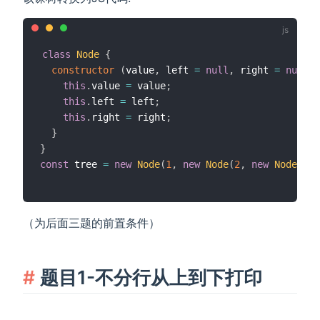
class
Node
{
constructor
(
value
,
 left 
=
null
,
 right 
=
null
)
this
.
value 
=
 value
;
this
.
left 
=
 left
;
this
.
right 
=
 right
;
}
}
const
 tree 
=
new
Node
(
1
,
new
Node
(
2
,
new
Node
(
4
)
,
（为后面三题的前置条件）
题目1-不分行从上到下打印