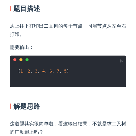
题目描述
从上往下打印出二叉树的每个节点，同层节点从左至右
打印。
需要输出：
[
1
,
2
,
3
,
4
,
6
,
7
,
5
]
解题思路
这道题其实很简单啦，看这输出结果，不就是求二叉树
的广度遍历吗？