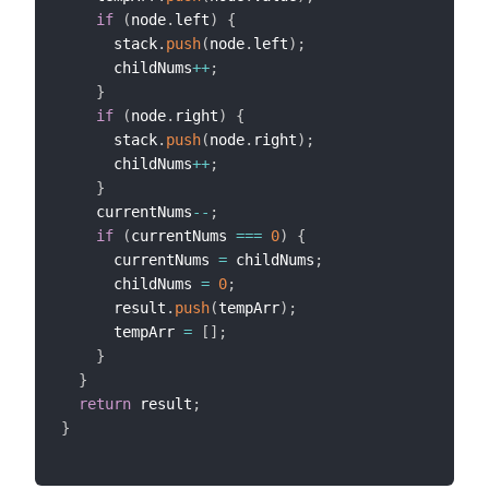
if
(
node
.
left
)
{
      stack
.
push
(
node
.
left
)
;
      childNums
++
;
}
if
(
node
.
right
)
{
      stack
.
push
(
node
.
right
)
;
      childNums
++
;
}
    currentNums
--
;
if
(
currentNums 
===
0
)
{
      currentNums 
=
 childNums
;
      childNums 
=
0
;
      result
.
push
(
tempArr
)
;
      tempArr 
=
[
]
;
}
}
return
 result
;
}