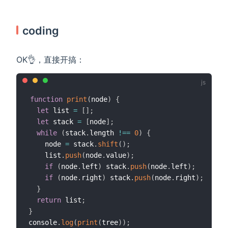
coding
OK👌，直接开搞：
function
print
(
node
)
{
let
 list 
=
[
]
;
let
 stack 
=
[
node
]
;
while
(
stack
.
length 
!==
0
)
{
    node 
=
 stack
.
shift
(
)
;
    list
.
push
(
node
.
value
)
;
if
(
node
.
left
)
 stack
.
push
(
node
.
left
)
;
if
(
node
.
right
)
 stack
.
push
(
node
.
right
)
;
}
return
 list
;
}
console
.
log
(
print
(
tree
)
)
;