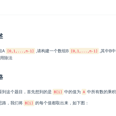
述
组A
,请构建一个数组B
,其中B
[0,1,...,n-1]
[0,1,...,n-1]
用除法
路
看到这个题目，首先想到的是
中的值为
中所有数的乘积
B[i]
A
思路，我们将
的每个值都取出来，如下图：
B[i]