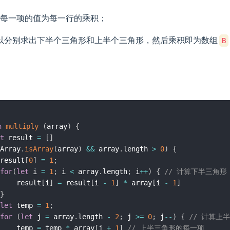
每一项的值为每一行的乘积；
以分别求出下半个三角形和上半个三角形，然后乘积即为数组
B
n
multiply
(
array
)
{
t
 result 
=
[
]
Array
.
isArray
(
array
)
&&
 array
.
length 
>
0
)
{
result
[
0
]
=
1
;
for
(
let
 i 
=
1
;
 i 
<
 array
.
length
;
 i
++
)
{
// 计算下半三角形
    result
[
i
]
=
 result
[
i 
-
1
]
*
 array
[
i 
-
1
]
}
let
 temp 
=
1
;
for
(
let
 j 
=
 array
.
length 
-
2
;
 j 
>=
0
;
 j
--
)
{
// 计算上
    temp 
=
 temp 
*
 array
[
j 
+
1
]
// 上半三角形的每一项