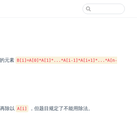
中的元素
B[i]=A[0]*A[1]*...*A[i-1]*A[i+1]*...*A[n-
再除以
，但题目规定了不能用除法。
A[i]