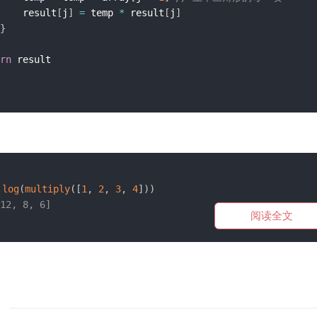
    result
[
j
]
=
 temp 
*
 result
[
j
]
}
rn
.
log
(
multiply
(
[
1
,
2
,
3
,
4
]
)
)
12, 8, 6]
阅读全文