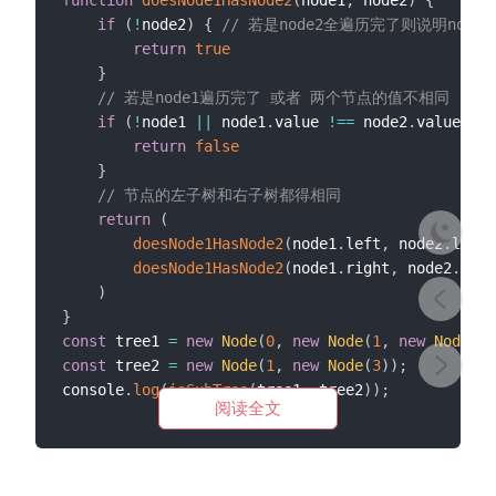
function
doesNode1HasNode2
(
node1
,
 node2
)
{
if
(
!
node2
)
{
// 若是node2全遍历完了则说明node1
return
true
}
// 若是node1遍历完了 或者 两个节点的值不相同
if
(
!
node1 
||
 node1
.
value 
!==
 node2
.
value
)
{
return
false
}
// 节点的左子树和右子树都得相同
return
(
doesNode1HasNode2
(
node1
.
left
,
 node2
.
left
)
doesNode1HasNode2
(
node1
.
right
,
 node2
.
righ
)
}
const
 tree1 
=
new
Node
(
0
,
new
Node
(
1
,
new
Node
(
3
)
const
 tree2 
=
new
Node
(
1
,
new
Node
(
3
)
)
;
console
.
log
(
isSubTree
(
tree1
,
 tree2
)
)
;
阅读全文