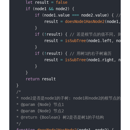
let
 result 
=
false
if
(
node1 
&&
 node2
)
{
if
(
node1
.
value 
===
 node2
.
value
)
{
// 
            result 
=
doesNode1HasNode2
(
node1
,
 nod
}
if
(
!
result
)
{
// 若是根节点的值不同, 则用
            result 
=
isSubTree
(
node1
.
left
,
 node2
)
}
if
(
!
result
)
{
// 用树1的右子树遍历
            result 
=
isSubTree
(
node1
.
right
,
 node2
}
}
return
}
/*

* node2是否是node1的子树: node1和node2的根节点的值是
* @param {Node} 节点1

* @param {Node} 节点2

* @return {Boolean} 树2是否是树1的子结构

*/