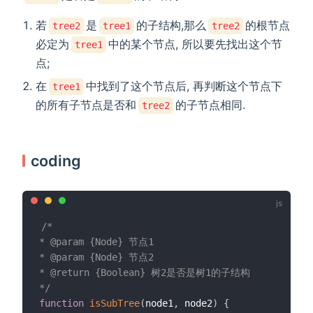
若
是
的子结构,那么
的根节点
tree2
tree1
tree2
必定为
中的某个节点, 所以要先找出这个节
tree1
点;
在
中找到了这个节点后, 再判断这个节点下
tree1
的所有子节点是否和
的子节点相同.
tree2
coding
/*

* @param {Node} 节点1

* @param {Node} 节点2

* @return {Boolean} 树2是否是树1的子结构

*/
function
isSubTree
(
node1
,
 node2
)
{