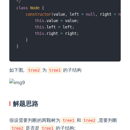
*/
class
Node
{
constructor
(
value
,
 left 
=
null
,
 right 
=
null
)
this
.
value 
=
 value
;
this
.
left 
=
 left
;
this
.
right 
=
 right
;
}
}
如下图,
为
的子结构
tree2
tree1
解题思路
假设需要判断的两颗树为
和
,需要判断
tree1
tree2
是否是
的子结构:
tree2
tree1