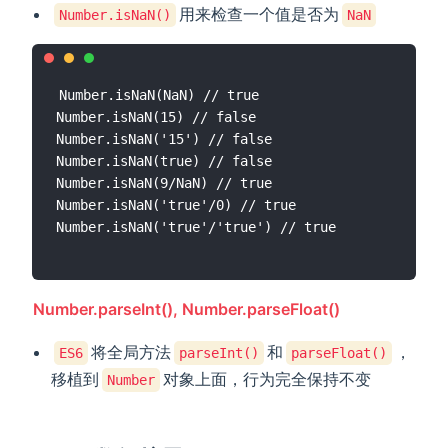
用来检查一个值是否为
Number.isNaN()
NaN
Number.isNaN(NaN) // true

Number.isNaN(15) // false

Number.isNaN('15') // false

Number.isNaN(true) // false

Number.isNaN(9/NaN) // true

Number.isNaN('true'/0) // true

Number.parseInt(), Number.parseFloat()
将全局方法
和
，
ES6
parseInt()
parseFloat()
移植到
对象上面，行为完全保持不变
Number