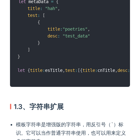
let
 metaData 
=
{
title
:
"hah"
,
test
:
[
{
title
:
"poetries"
,
desc
:
"test_data"
}
]
}
let
{
title
:
esTitle
,
test
:
[
{
title
:
cnTitle
,
desc
:
cnDe
1.3、字符串扩展
模板字符串是增强版的字符串，用反引号（`）标
识。它可以当作普通字符串使用，也可以用来定义