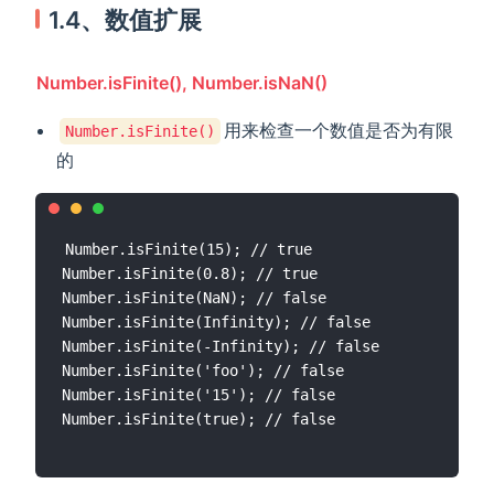
1.4、数值扩展
Number.isFinite(), Number.isNaN()
用来检查一个数值是否为有限
Number.isFinite()
的
Number.isFinite(15); // true

Number.isFinite(0.8); // true

Number.isFinite(NaN); // false

Number.isFinite(Infinity); // false

Number.isFinite(-Infinity); // false

Number.isFinite('foo'); // false

Number.isFinite('15'); // false
