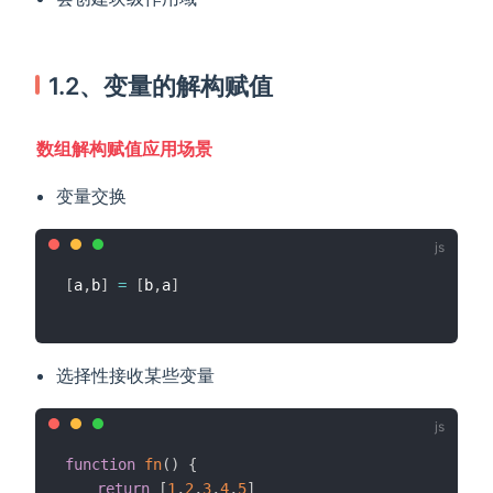
1.2、变量的解构赋值
数组解构赋值应用场景
变量交换
[
a
,
b
]
=
[
b
,
a
]
选择性接收某些变量
function
fn
(
)
{
return
[
1
,
2
,
3
,
4
,
5
]