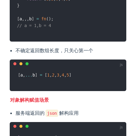
}
[
a
,
,
,
b
]
=
fn
(
)
;
// a = 1,b = 4
不确定返回数组长度，只关心第一个
[
a
,
...
b
]
=
[
1
,
2
,
3
,
4
,
5
]
对象解构赋值场景
服务端返回的
解构应用
json