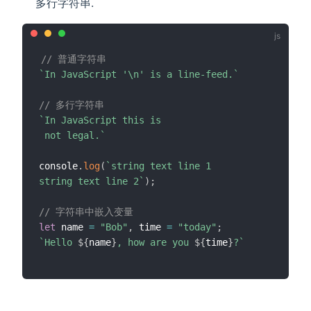
多行字符串.
// 普通字符串
`
In JavaScript '\n' is a line-feed.
`
// 多行字符串
`
In JavaScript this is

 not legal.
`
console
.
log
(
`
string text line 1

string text line 2
`
)
;
// 字符串中嵌入变量
let
 name 
=
"Bob"
,
 time 
=
"today"
;
`
Hello 
${
name
}
, how are you 
${
time
}
?
`