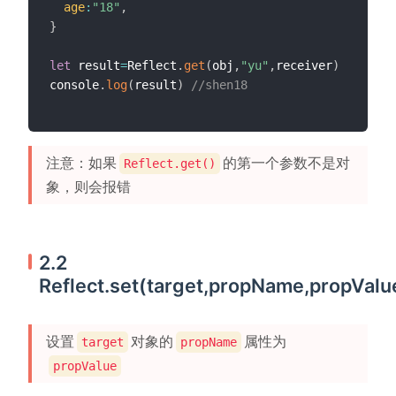
age
:
"18"
,
}
let
 result
=
Reflect
.
get
(
obj
,
"yu"
,
receiver
)
console
.
log
(
result
)
//shen18
注意：如果
的第一个参数不是对
Reflect.get()
象，则会报错
2.2
Reflect.set(target,propName,propValu
设置
对象的
属性为
target
propName
propValue