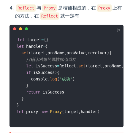
与
是相辅相成的，在
上有
Reflect
Proxy
Proxy
的方法，在
就一定有
Reflect
let
 target
=
{
}
let
 handler
=
{
set
(
target
,
proName
,
proValue
,
receiver
)
{
//确认对象的属性赋值成功
let
 isSuccess
=
Reflect
.
set
(
target
,
proName
,
proV
if
(
isSuccess
)
{
      console
.
log
(
"成功"
)
}
return
 isSuccess

}
}
let
 proxy
=
new
Proxy
(
target
,
handler
)