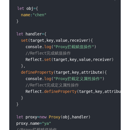
let
 obj
=
{
name
:
"chen"
}
let
 handler
=
{
set
(
target
,
key
,
value
,
receiver
)
{
    console
.
log
(
"Proxy拦截赋值操作"
)
//Reflect完成赋值操作
    Reflect
.
set
(
target
,
key
,
value
,
receiver
)
}
,
defineProperty
(
target
,
key
,
attribute
)
{
    console
.
log
(
"Proxy拦截定义属性操作"
)
//Reflect完成定义属性操作
    Reflect
.
defineProperty
(
target
,
key
,
attribute
)
}
}
let
 proxy
=
new
Proxy
(
obj
,
handler
)
proxy
.
name
=
"ya"
//Proxy拦截赋值操作