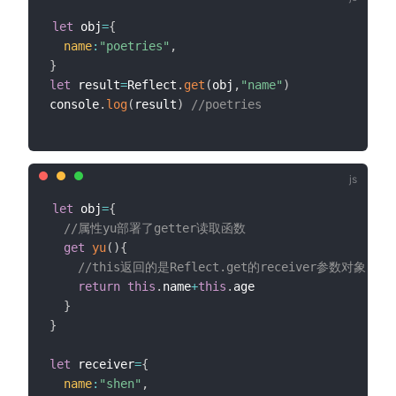
let
 obj
=
{
name
:
"poetries"
,
}
let
 result
=
Reflect
.
get
(
obj
,
"name"
)
console
.
log
(
result
)
//poetries 
let
 obj
=
{
//属性yu部署了getter读取函数
get
yu
(
)
{
//this返回的是Reflect.get的receiver参数对象
return
this
.
name
+
this
.
age

}
}
let
 receiver
=
{
name
:
"shen"
,