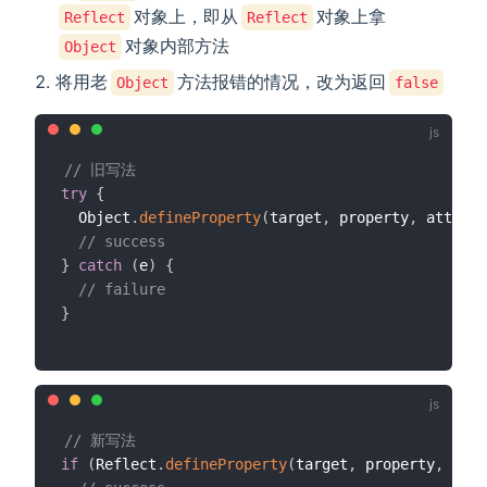
对象上，即从
对象上拿
Reflect
Reflect
对象内部方法
Object
将用老
方法报错的情况，改为返回
Object
false
// 旧写法
try
{
  Object
.
defineProperty
(
target
,
 property
,
 attribu
// success
}
catch
(
e
)
{
// failure
}
// 新写法
if
(
Reflect
.
defineProperty
(
target
,
 property
,
 attr