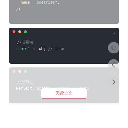
name
:
"poetries"
,
}
;
//旧写法
'name'
in
 obj 
// true
//新写法
Reflect
.
has
(
obj
,
'name'
)
// true
阅读全文