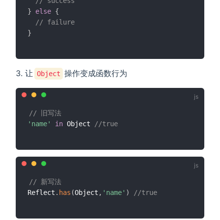
// success
}
else
{
// failure
}
让
操作变成函数行为
Object
// 旧写法
'name'
in
 Object 
//true
// 新写法
Reflect
.
has
(
Object
,
'name'
)
//true