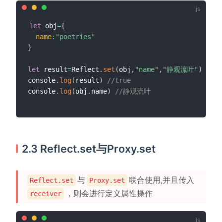
let
 obj
=
{
name
:
"poetries"
}
let
 result
=
Reflect
.
set
(
obj
,
"name"
,
"静观流叶"
)
console
.
log
(
result
)
//true
console
.
log
(
obj
.
name
)
//静观流叶
2.3 Reflect.set与Proxy.set
与
联合使用,并且传入
Reflect.set
Proxy.set
，则会进行定义属性操作
receiver