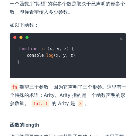
一个函数所“期望”的实参个数是取决于已声明的形参个
数，即你希望传入多少参数。
如以下函数：
function
fn
(
x
,
 y
,
 z
)
{
	console
.
log
(
x
,
 y
,
 z
)
}
期望三个参数，因为它声明了三个形参。这里有一
fn
个特殊的术语：Arity。Arity 指的是一个函数声明的形
参数量。
的 Arity 是
。
fn(..)
3
函数的length