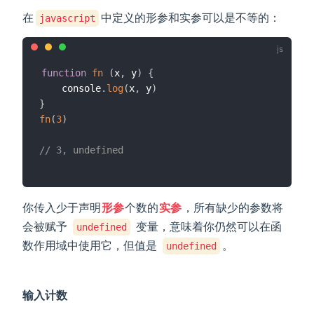
在
中定义的形参和实参可以是不等的：
javascript
function
fn
(
x
,
 y
)
{
	console
.
log
(
x
,
 y
)
}
fn
(
3
)
// 3, undefined
你传入少于声明
形参
个数的
实参
，所有缺少的参数将
会被赋予
变量，意味着你仍然可以在函
undefined
数作用域中使用它，但值是
。
undefined
输入计数