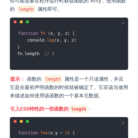
你可能需要在程序运行时获取函数的 Arity，使用函数
的
属性即可。
length
function
fn
(
x
,
 y
,
 z
)
{
	console
.
log
(
x
,
 y
,
 z
)
}
fn
.
length  
// 3
提示：
函数的
属性是一个只读属性，并且
length
它是在最初声明函数的时候就被确定了。它应该当做用
来描述如何使用该函数的一个基本元数据。
引入ES6特性的一些函数的
:
length
function
foo
(
x
,
y 
=
2
)
{