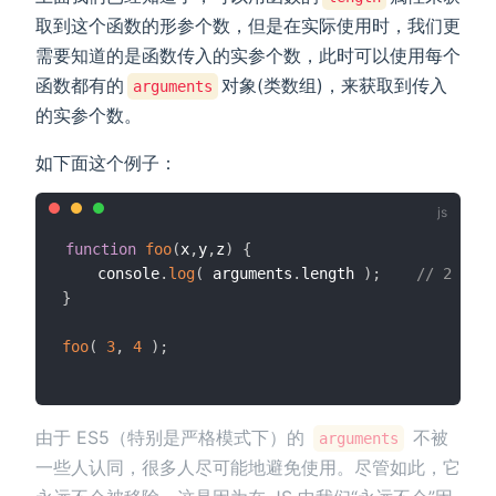
取到这个函数的形参个数，但是在实际使用时，我们更
需要知道的是函数传入的实参个数，此时可以使用每个
函数都有的
对象(类数组)，来获取到传入
arguments
的实参个数。
如下面这个例子：
function
foo
(
x
,
y
,
z
)
{
	console
.
log
(
 arguments
.
length 
)
;
// 2
}
foo
(
3
,
4
)
;
由于 ES5（特别是严格模式下）的
不被
arguments
一些人认同，很多人尽可能地避免使用。尽管如此，它