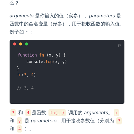
么？
arguments
是你输入的值（实参），
parameters
是
函数中的命名变量（形参），用于接收函数的输入值。
例子如下：
function
fn
(
x
,
 y
)
{
	console
.
log
(
x
,
 y
)
}
fn
(
3
,
4
)
// 3, 4
和
是函数
调用的
arguments
。
3
4
fn(..)
x
和
是
parameters
，用于接收参数值（分别为
y
3
和
）。
4