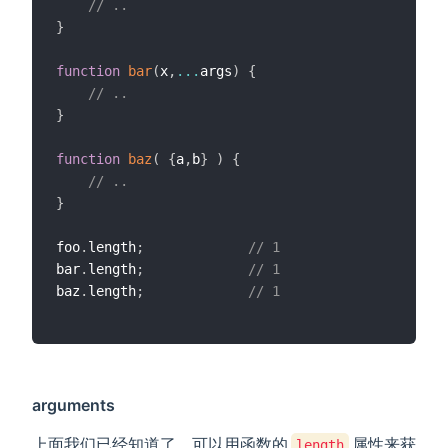
// ..
}
function
bar
(
x
,
...
args
)
{
// ..
}
function
baz
(
{
a
,
b
}
)
{
// ..
}
foo
.
length
;
// 1
bar
.
length
;
// 1
baz
.
length
;
// 1
arguments
上面我们已经知道了，可以用函数的
属性来获
length