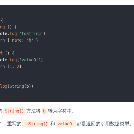
{
ng
(
)
{
ole
.
log
(
'toString'
)
rn
{
name
:
'b'
}
f
(
)
{
ole
.
log
(
'valueOf'
)
rn
[
1
,
2
]
log
(
String
(
b
)
)
的
方法将
转为字符串。
String()
b
了，重写的
和
都是返回的引用数据类型。
toString()
valueOf