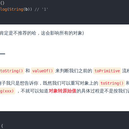
{
}
log
(
String
(
b
)
)
// '1'
种肯定是不推荐的哈，这会影响所有的对象)
目一
和
来判断我们之前的
流
toString()
valueOf()
toPrimitive
个例子我只是想告诉你，既然我们可以重写对象上的
toString()
，不就可以知道
对象转原始值
的具体过程是不是按我们
g(xxx)
{