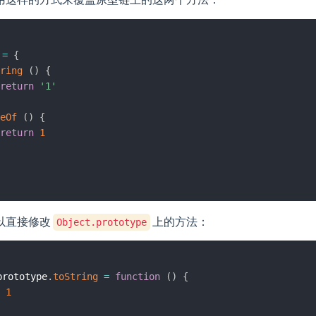
 
=
{
ring
(
)
{
return
'1'
eOf
(
)
{
return
1
以直接修改
上的方法：
Object.prototype
prototype
.
toString
=
function
(
)
{
1