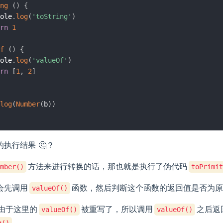
ng
(
)
{
ole
.
log
(
'toString'
)
rn
1
f
(
)
{
ole
.
log
(
'valueOf'
)
rn
[
1
,
2
]
log
(
Number
(
b
)
)
执行结果 🤔️？
方法来进行转换的话，那也就是执行了伪代码
mber()
toPrimit
会先调用
函数，然后判断这个函数的返回值是否为原
valueOf()
由于这里的
被重写了，所以调用
之后返
valueOf()
valueOf()
g()