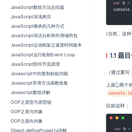
var
 b 
=
JavaScript数组方法总结篇
console
.
JavaScript深浅拷贝
JavaScript继承的几种方式
(当然，这
JavaScript词法分析和作用域闭包
JavaScript运动框架之速度时间版本
1.1 题
JavaScript运行机制Event Loop
JavaScript防抖节流原理
（通过重写
Javascript中的复制粘贴功能
Javascript常用方法函数收集
上面👆两
Javascript数组详解
console.lo
OOP之原型与原型链
比如这样：
OOP之类与对象
OOP之面向对象
var
 b 
=
Object.defineProperty详解