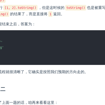
行
，但是这时候的
也是被重
[1, 2].toString()
toString()
的结果了，而是直接将
返回。
ing()
1
程结束之后，答案为：
f'
g'
流程就很清晰了，它确实是按照我们预期的方向走的。
目二
了上面一题的话，咱再来看看这里：