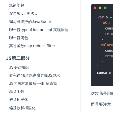
浅谈闭包
深拷贝 vs 浅拷贝
var
 b 
=
编写可维护的JavaScript
toStri
    cons
聊一聊typeof instanceof 实现原理.
retu
聊一聊闭包
}
,
valueO
高阶函数map reduce filter
    cons
retu
JS第二部分
}
,
JS基础知识
}
console
.
做完这48道题彻底弄懂JS继承
JS面向对象最后一弹_多态篇
高阶函数
这次我是用
进阶柯里化
而且要注意
偏函数和柯里化