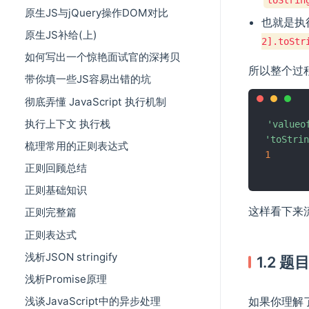
原生JS与jQuery操作DOM对比
也就是执
原生JS补给(上)
2].toStr
如何写出一个惊艳面试官的深拷贝
所以整个过
带你填一些JS容易出错的坑
彻底弄懂 JavaScript 执行机制
执行上下文 执行栈
'valueo
'toStrin
梳理常用的正则表达式
1
正则回顾总结
正则基础知识
这样看下来
正则完整篇
正则表达式
浅析JSON stringify
1.2 题
浅析Promise原理
如果你理解
浅谈JavaScript中的异步处理