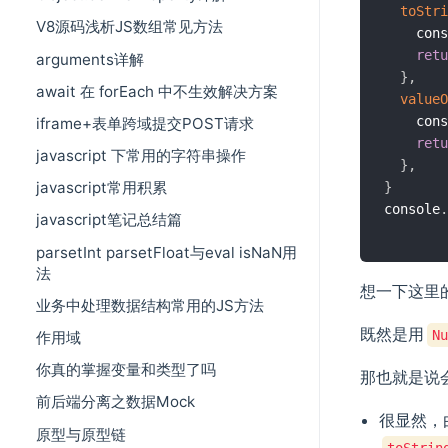
toStri
V8源码浅析JS数组常见方法
    cons
retu
arguments详解
}
,
await 在 forEach 中不生效解决方案
valueO
    cons
iframe+表单跨域提交POST请求
retu
javascript 下常用的字符串操作
}
,
javascript常用积累
}
console
.
javascript笔记总结篇
parsetInt parsetFloat与eval isNaN用
法
想一下这里的
业务中处理数据结构常用的JS方法
既然是用
Nu
作用域
你真的掌握变量和类型了吗
那也就是说
前后端分离之数据Mock
很显然，
原型与原型链
toStrin