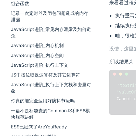
来看看过程
组合函数
记录一次定时器及闭包问题造成的内存
执行重写
泄漏
继续执行
JavaScript进阶_常见内存泄露及如何避
哇，很难
免
JavaScript进阶_内存机制
没错，这里
JavaScript进阶_内存空间
所以结果为
JavaScript进阶_执行上下文
JS中按位取反运算符及其它运算符
JavaScript进阶_执行上下文栈和变量对
'toStri
象
'valueOf
你真的能完全运用好防抖节流吗
一篇不是标题党的CommonJS和ES6模
块规范讲解
ES9已经来了AreYouReady