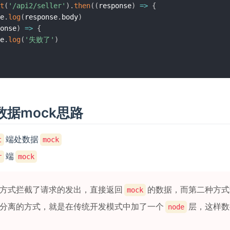
t
(
'/api2/seller'
)
.
then
(
(
response
)
=>
{
e
.
log
(
response
.
body
)
onse
)
=>
{
e
.
log
(
'失败了'
)
数据mock思路
端处数据
t
mock
端
r
mock
方式拦截了请求的发出，直接返回
的数据，而第二种方式
mock
分离的方式，就是在传统开发模式中加了一个
层，这样数
node