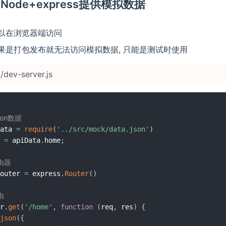
利用Node+express提供模拟数据
以在浏览器端访问
果是打包发布就无法访问模拟数据, 只能是测试时使用
dev-server.js
son数据
ata 
=
require
(
'../src/mock/data.json'
)
 
=
 apiData
.
home
;
由器
outer 
=
 express
.
Router
(
)
由
r
.
get
(
'/home'
,
function
(
req
,
 res
)
{
json
(
{