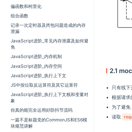
偏函数和柯里化
组合函数
记录一次定时器及闭包问题造成的内存
泄漏
JavaScript进阶_常见内存泄露及如何避
免
JavaScript进阶_内存机制
JavaScript进阶_内存空间
2.1 m
JavaScript进阶_执行上下文
JS中按位取反运算符及其它运算符
只有线下
JavaScript进阶_执行上下文栈和变量对
根据请求
象
为了避免
你真的能完全运用好防抖节流吗
读取
req
一篇不是标题党的CommonJS和ES6模
块规范讲解