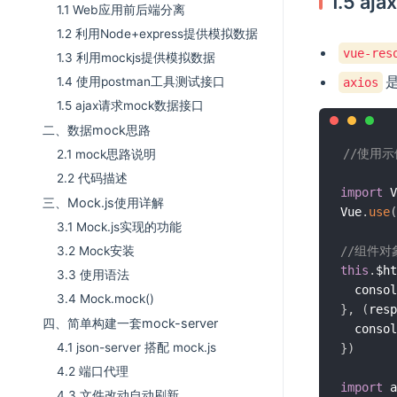
1.5 a
1.1 Web应用前后端分离
1.2 利用Node+express提供模拟数据
vue-res
1.3 利用mockjs提供模拟数据
1.4 使用postman工具测试接口
axios
1.5 ajax请求mock数据接口
二、数据mock思路
//使用示
2.1 mock思路说明
2.2 代码描述
import
 V
三、Mock.js使用详解
Vue
.
use
(
3.1 Mock.js实现的功能
3.2 Mock安装
//组件对
this
.
$ht
3.3 使用语法
  consol
3.4 Mock.mock()
}
,
(
resp
四、简单构建一套mock-server
  consol
4.1 json-server 搭配 mock.js
}
)
4.2 端口代理
import
 a
4.3 文件改动自动刷新