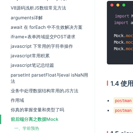
V8源码浅析JS数组常见方法
import
 
arguments详解
import
 a
await 在 forEach 中不生效解决方案
Mock
.
moc
iframe+表单跨域提交POST请求
Mock
.
moc
javascript 下常用的字符串操作
Mock
.
moc
javascript常用积累
javascript笔记总结篇
parsetInt parsetFloat与eval isNaN用
法
1.4 
业务中处理数据结构常用的JS方法
作用域
postman
你真的掌握变量和类型了吗
postman
前后端分离之数据Mock
一、学前预热