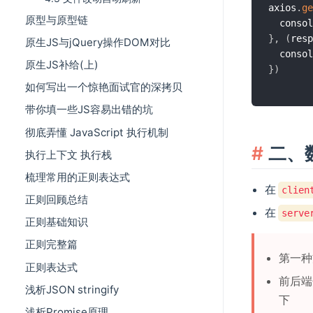
axios
.
ge
原型与原型链
  consol
}
,
(
resp
原生JS与jQuery操作DOM对比
  consol
原生JS补给(上)
}
)
如何写出一个惊艳面试官的深拷贝
带你填一些JS容易出错的坑
彻底弄懂 JavaScript 执行机制
二、
执行上下文 执行栈
梳理常用的正则表达式
在
clien
正则回顾总结
在
serve
正则基础知识
正则完整篇
第一种
正则表达式
前后端
浅析JSON stringify
下
浅析Promise原理