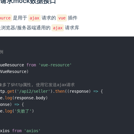
jax请求mock数据接口
是用于
请求的
插件
ource
ajax
vue
是浏览器/服务器端通用的
请求库
ajax
例
ueResource 
from
'vue-resource'
VueResource
)
象多了$http属性, 使用它发送ajax请求
tp
.
get
(
'/api2/seller'
)
.
then
(
(
response
)
=>
{
e
.
log
(
response
.
body
)
onse
)
=>
{
e
.
log
(
'失败了'
)
xios 
from
'axios'