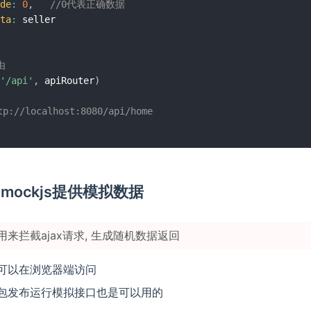
de
:
0
,
//0代表正确数据
ta
:
 seller

由
'/api'
,
 apiRouter
)
p://localhost:8080/api/home
利用mockjs提供模拟数据
s: 用来拦截ajax请求, 生成随机数据返回
可以在浏览器端访问
包发布运行模拟接口也是可以用的