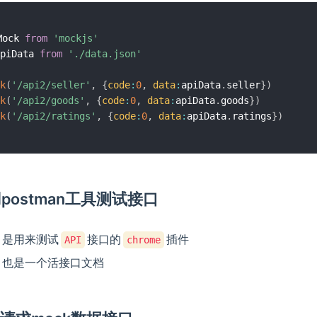
Mock 
from
'mockjs'
piData 
from
'./data.json'
k
(
'/api2/seller'
,
{
code
:
0
,
data
:
apiData
.
seller
}
)
k
(
'/api2/goods'
,
{
code
:
0
,
data
:
apiData
.
goods
}
)
k
(
'/api2/ratings'
,
{
code
:
0
,
data
:
apiData
.
ratings
}
)
使用postman工具测试接口
是用来测试
接口的
插件
API
chrome
也是一个活接口文档