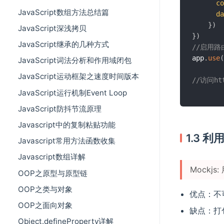
co
JavaScript数组方法总结篇
da
}
)
JavaScript深浅拷贝
}
)
JavaScript继承的几种方式
//启用路
app
.
use
(
JavaScript词法分析和作用域闭包
JavaScript运动框架之速度时间版本
//访问htt
JavaScript运行机制Event Loop
JavaScript防抖节流原理
Javascript中的复制粘贴功能
1.3 
Javascript常用方法函数收集
Javascript数组详解
Mockj
OOP之原型与原型链
OOP之类与对象
优点：不
OOP之面向对象
缺点：打
Object.defineProperty详解