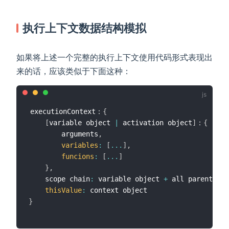
执行上下文数据结构模拟
如果将上述一个完整的执行上下文使用代码形式表现出
来的话，应该类似于下面这种：
executionContext：
{
[
variable object 
|
 activation object
]
：
{
        arguments
,
variables
:
[
...
]
,
funcions
:
[
...
]
}
,
    scope chain
:
 variable object 
+
 all parents sc
thisValue
:
}