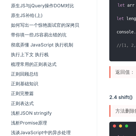
原生JS与jQuery操作DOM对比
let
 arr
原生JS补给(上)
let
 leng
如何写出一个惊艳面试官的深拷贝
console
.
带你填一些JS容易出错的坑
彻底弄懂 JavaScript 执行机制
//[1, 2,
执行上下文 执行栈
梳理常用的正则表达式
返回值：
正则回顾总结
正则基础知识
正则完整篇
2.4 shift()
正则表达式
方法删除
浅析JSON stringify
浅析Promise原理
浅谈JavaScript中的异步处理