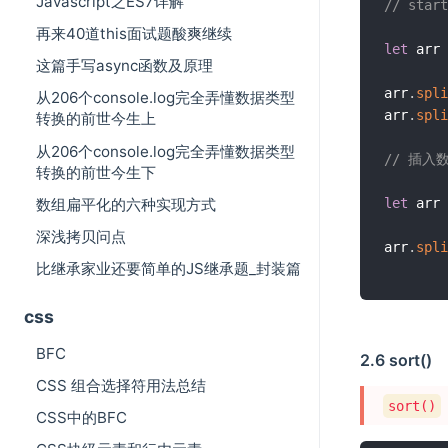
Javascript之ES7详解
// st
再来40道this面试题酸爽继续
let
 arr 
这篇手写async函数及原理
arr
.
spli
从206个console.log完全弄懂数据类型
arr
.
spli
转换的前世今生上
从206个console.log完全弄懂数据类型
// 插
转换的前世今生下
let
 arr 
数组扁平化的六种实现方式
深浅拷贝问点
arr
.
spli
比继承家业还要简单的JS继承题_封装篇
css
BFC
2.6 sort()
CSS 组合选择符用法总结
sort()
CSS中的BFC