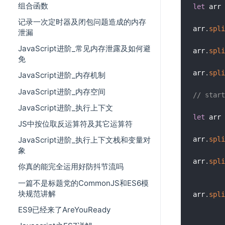
组合函数
let
 arr 
记录一次定时器及闭包问题造成的内存
arr
.
spli
泄漏
JavaScript进阶_常见内存泄露及如何避
arr
.
spli
免
arr
.
spli
JavaScript进阶_内存机制
JavaScript进阶_内存空间
// st
JavaScript进阶_执行上下文
let
 arr 
JS中按位取反运算符及其它运算符
arr
.
spli
JavaScript进阶_执行上下文栈和变量对
象
arr
.
spli
你真的能完全运用好防抖节流吗
一篇不是标题党的CommonJS和ES6模
块规范讲解
arr
.
spli
ES9已经来了AreYouReady