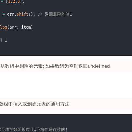
 
=
[
1
,
2
,
3
]
;
 
=
 arr
.
shift
(
)
;
// 返回删除的值1
log
(
arr
,
 item
)
] 1
从数组中删除的元素; 如果数组为空则返回undefined
数组中插入或删除元素的通用方法
art不超过数组长度(以下操作是连续的)