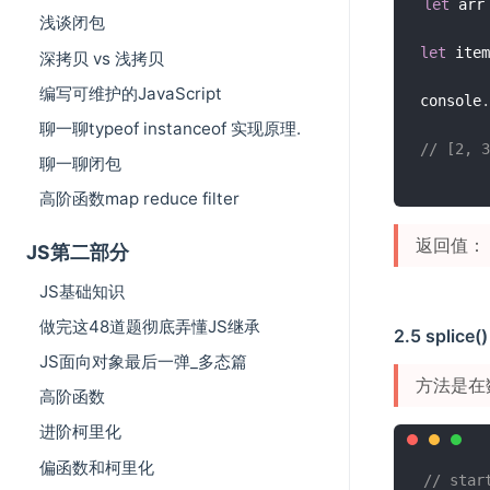
let
 arr
浅谈闭包
let
 item
深拷贝 vs 浅拷贝
编写可维护的JavaScript
console
.
聊一聊typeof instanceof 实现原理.
// [2, 3
聊一聊闭包
高阶函数map reduce filter
返回值： 
JS第二部分
JS基础知识
做完这48道题彻底弄懂JS继承
2.5 splice()
JS面向对象最后一弹_多态篇
方法是在
高阶函数
进阶柯里化
偏函数和柯里化
// st