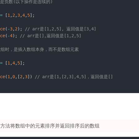
art是负数(以下操作是连续的)
=
[
1
,
2
,
3
,
4
,
5
]
;
ce
(
-
3
,
2
)
;
// arr是[1,2,5], 返回值是[3,4]
ce
(
-
4
)
;
// arr是[],返回值是[1,2,5]
入数组时，是插入数组本身，而不是数组元素
=
[
1
,
4
,
5
]
;
ce
(
1
,
0
,
[
2
,
3
]
)
// arr是[1,[2,3],4,5]，返回值是[]
方法将数组中的元素排序并返回排序后的数组