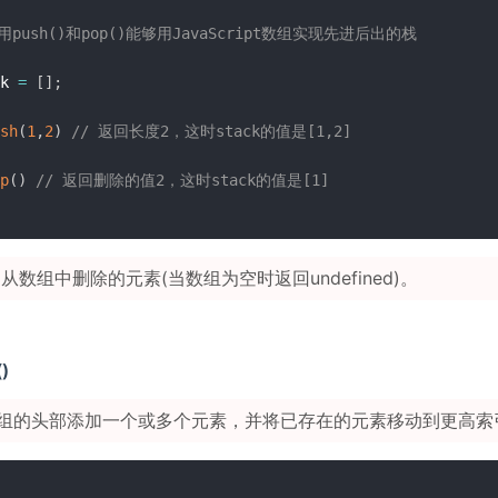
用push()和pop()能够用JavaScript数组实现先进后出的栈
k 
=
[
]
;
sh
(
1
,
2
)
// 返回长度2，这时stack的值是[1,2]
p
(
)
// 返回删除的值2，这时stack的值是[1]
从数组中删除的元素(当数组为空时返回undefined)。
()
组的头部添加一个或多个元素，并将已存在的元素移动到更高索