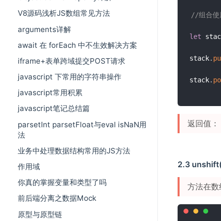
V8源码浅析JS数组常见方法
//组合使
arguments详解
let
 stac
await 在 forEach 中不生效解决方案
stack
.
pu
iframe+表单跨域提交POST请求
javascript 下常用的字符串操作
stack
.
po
javascript常用积累
javascript笔记总结篇
返回值： 
parsetInt parsetFloat与eval isNaN用
法
业务中处理数据结构常用的JS方法
2.3 unshift
作用域
你真的掌握变量和类型了吗
方法在数
前后端分离之数据Mock
原型与原型链