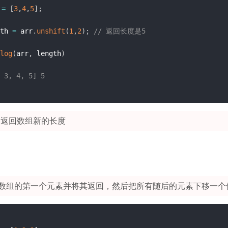
 
=
[
3
,
4
,
5
]
;
th 
=
 arr
.
unshift
(
1
,
2
)
;
// 返回长度是5
log
(
arr
,
 length
)
 3, 4, 5] 5
 返回数组新的长度
数组的第一个元素并将其返回，然后把所有随后的元素下移一个