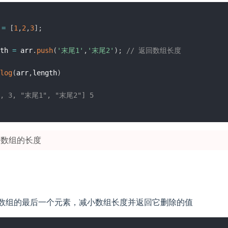
 
=
[
1
,
2
,
3
]
;
th 
=
 arr
.
push
(
'末尾1'
,
'末尾2'
)
;
// 返回数组长度
log
(
arr
,
length
)
2, 3, "末尾1", "末尾2"] 5
 数组的长度
数组的最后一个元素，减小数组长度并返回它删除的值