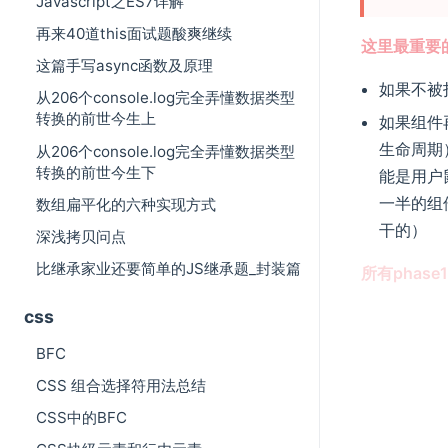
Javascript之ES7详解
再来40道this面试题酸爽继续
这里最重要的
这篇手写async函数及原理
如果不被
从206个console.log完全弄懂数据类型
转换的前世今生上
如果组件
生命周期
从206个console.log完全弄懂数据类型
转换的前世今生下
能是用户
一半的组
数组扁平化的六种实现方式
干的）
深浅拷贝问点
比继承家业还要简单的JS继承题_封装篇
所有pha
css
BFC
CSS 组合选择符用法总结
CSS中的BFC