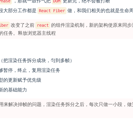
，那就一鼓作气把
更新完，绝不会被打断
Phase
DOM
段大部分工作都是
做，和我们相关的也就是生命
React Fiber
改变了之前
的组件渲染机制，新的架构使原来同步
iber
react
的任务。释放浏览器主线程
（把渲染任务拆分成块，匀到多帧）
够暂停，终止，复用渲染任务
型的更新赋予优先级
新的基础能力
用来解决掉帧的问题，渲染任务拆分之后，每次只做一小段，做