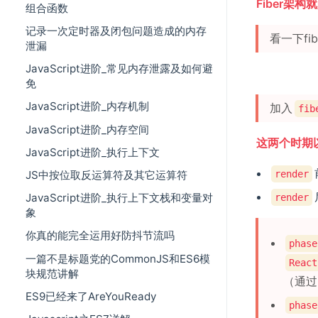
Fiber架
组合函数
记录一次定时器及闭包问题造成的内存
看一下fi
泄漏
JavaScript进阶_常见内存泄露及如何避
免
JavaScript进阶_内存机制
加入
fib
JavaScript进阶_内存空间
这两个时期以
JavaScript进阶_执行上下文
JS中按位取反运算符及其它运算符
render
JavaScript进阶_执行上下文栈和变量对
render
象
你真的能完全运用好防抖节流吗
phase
一篇不是标题党的CommonJS和ES6模
React
块规范讲解
（通过
ES9已经来了AreYouReady
phase