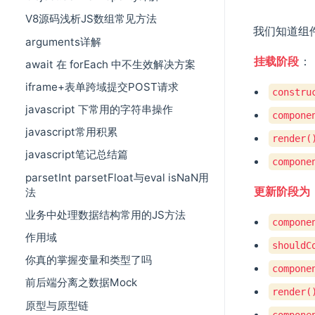
V8源码浅析JS数组常见方法
我们知道组
arguments详解
挂载阶段
：
await 在 forEach 中不生效解决方案
iframe+表单跨域提交POST请求
constru
javascript 下常用的字符串操作
compone
javascript常用积累
render(
javascript笔记总结篇
compone
parsetInt parsetFloat与eval isNaN用
更新阶段为
法
业务中处理数据结构常用的JS方法
compone
作用域
shouldC
你真的掌握变量和类型了吗
compone
前后端分离之数据Mock
render(
原型与原型链
compone