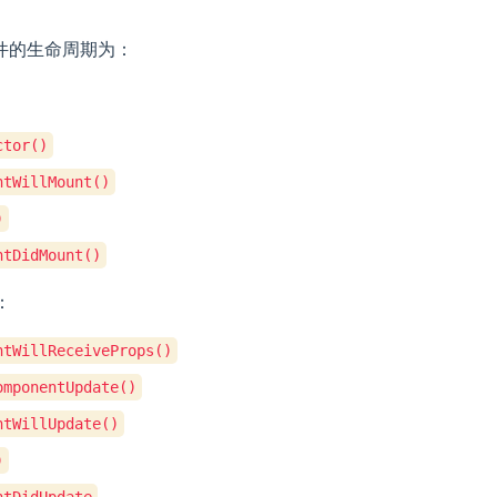
件的生命周期为：
ctor()
ntWillMount()
)
ntDidMount()
：
ntWillReceiveProps()
omponentUpdate()
ntWillUpdate()
)
ntDidUpdate