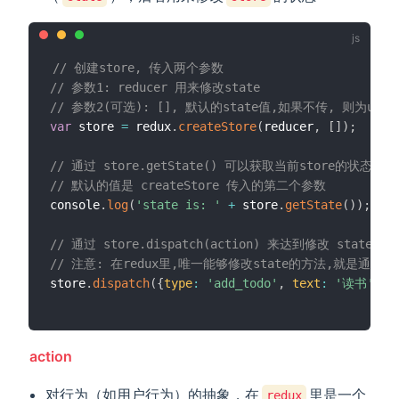
// 创建store, 传入两个参数
// 参数1: reducer 用来修改state
// 参数2(可选): [], 默认的state值,如果不传, 则为undef
var
 store 
=
 redux
.
createStore
(
reducer
,
[
]
)
;
// 通过 store.getState() 可以获取当前store的状态(sta
// 默认的值是 createStore 传入的第二个参数
console
.
log
(
'state is: '
+
 store
.
getState
(
)
)
;
//
// 通过 store.dispatch(action) 来达到修改 state 
// 注意: 在redux里,唯一能够修改state的方法,就是通过 store
store
.
dispatch
(
{
type
:
'add_todo'
,
text
:
'读书'
}
)
;
action
对行为（如用户行为）的抽象，在
里是一个
redux