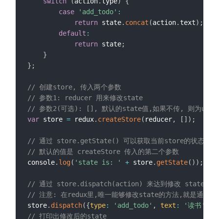
switch
(
action
.
type
)
{
case
'add_todo'
:
return
 state
.
concat
(
action
.
text
)
;
default
:
return
 state
;
}
}
;
// 创建store, 传入两个参数
// 参数1: reducer 用来修改state
// 参数2(可选): [], 默认的state值,如果不传, 则为undef
var
 store 
=
 redux
.
createStore
(
reducer
,
[
]
)
;
// 通过 store.getState() 可以获取当前store的状态(sta
// 默认的值是 createStore 传入的第二个参数
console
.
log
(
'state is: '
+
 store
.
getState
(
)
)
;
//
// 通过 store.dispatch(action) 来达到修改 state 
// 注意: 在redux里,唯一能够修改state的方法,就是通过 store
store
.
dispatch
(
{
type
:
'add_todo'
,
text
:
'读书'
}
)
;
// 打印出修改后的state