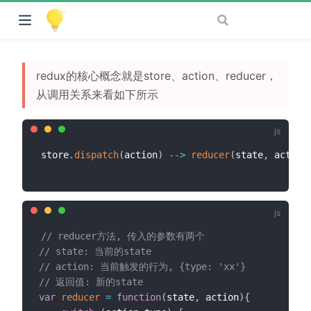
redux的核心概念就是store、action、reducer，
从调用关系来看如下所示
store
.
dispatch
(
action
)
--
>
reducer
(
state
,
 action
// reducer方法, 传入的参数有两个
// state: 当前的state
// action: 当前触发的行为, {type: 'xx'}
// 返回值: 新的state
var
reducer
=
function
(
state
,
 action
)
{