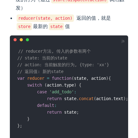
发）
返回的值，就是
reducer(state, action)
最新的
值
store
state
// reducer方法, 传入的参数有两个
// state: 当前的state
// action: 当前触发的行为, {type: 'xx'}
// 返回值: 新的state
var
reducer
=
function
(
state
,
 action
)
{
switch
(
action
.
type
)
{
case
'add_todo'
:
return
 state
.
concat
(
action
.
text
)
;
default
:
return
 state
;
}
}
;