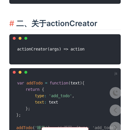
二、关于actionCreator
var
addTodo
=
function
(
text
)
{
return
{
type
:
'add_todo'
,
text
:
 text

}
;
}
;
addTodo
(
'睡觉'
)
;
// 返回：{type: 'add_todo', tex