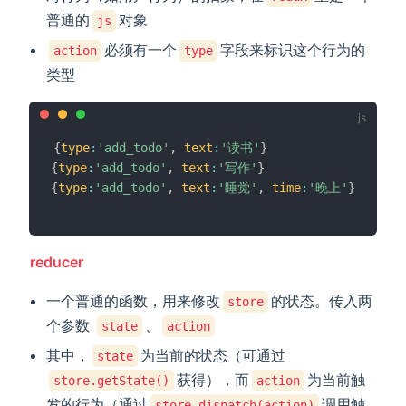
普通的
对象
js
必须有一个
字段来标识这个行为的
action
type
类型
{
type
:
'add_todo'
,
text
:
'读书'
}
{
type
:
'add_todo'
,
text
:
'写作'
}
{
type
:
'add_todo'
,
text
:
'睡觉'
,
time
:
'晚上'
}
reducer
一个普通的函数，用来修改
的状态。传入两
store
个参数
、
state
action
其中，
为当前的状态（可通过
state
获得），而
为当前触
store.getState()
action
发的行为（通过
调用触
store.dispatch(action)