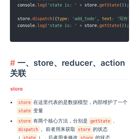
console
.
log
(
'state is: '
+
 store
.
getState
(
)
)
;
/
store
.
dispatch
(
{
type
:
'add_todo'
,
text
:
'写作'
}
)
;
console
.
log
(
'state is: '
+
 store
.
getState
(
)
)
;
/
一、store、reducer、action
关联
store
在这里代表的是数据模型，内部维护了一个
store
变量
state
有两个核心方法，分别是
、
store
getState
。前者用来获取
的状态
dispatch
store
（
），后者用来修改
的状态
state
store