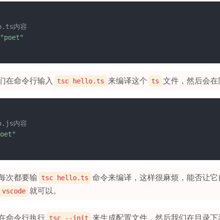
lo.ts内容
"poet"
们在命令行输入
来编译这个
文件，然后会在
tsc hello.ts
ts
lo.js内容
oet"
每次都要输
命令来编译，这样很麻烦，能否让它
tsc hello.ts
就可以。
vscode
在命令行执行
来生成配置文件，然后我们在目录下
tsc --init