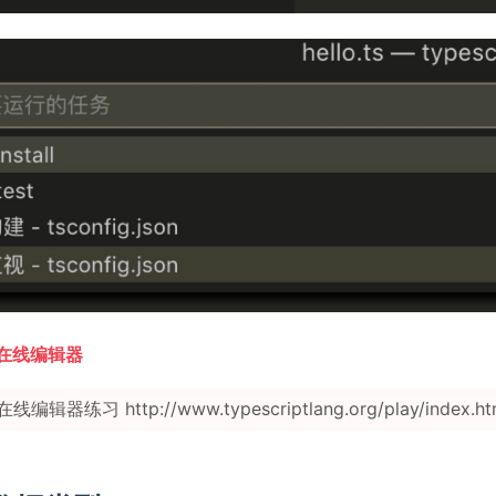
pt在线编辑器
辑器练习 http://www.typescriptlang.org/play/index.ht