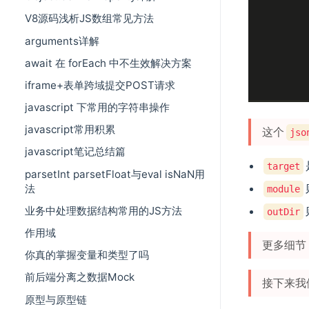
V8源码浅析JS数组常见方法
arguments详解
await 在 forEach 中不生效解决方案
iframe+表单跨域提交POST请求
javascript 下常用的字符串操作
javascript常用积累
这个
jso
javascript笔记总结篇
target
parsetInt parsetFloat与eval isNaN用
法
module
业务中处理数据结构常用的JS方法
outDir
作用域
更多细节 htt
你真的掌握变量和类型了吗
前后端分离之数据Mock
接下来我
原型与原型链