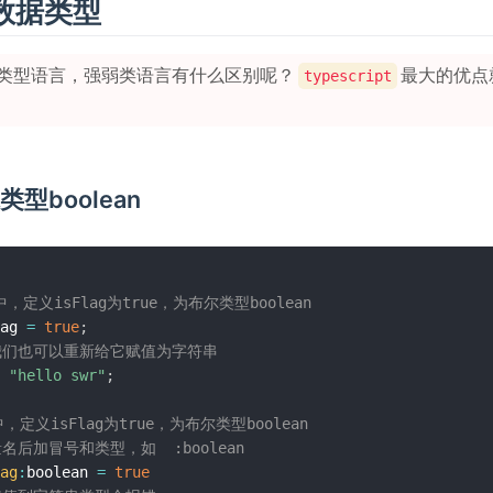
数据类型
类型语言，强弱类语言有什么区别呢？
最大的优点
typescript
尔类型boolean
中，定义isFlag为true，为布尔类型boolean
ag 
=
true
;
是我们也可以重新给它赋值为字符串
"hello swr"
;
中，定义isFlag为true，为布尔类型boolean
量名后加冒号和类型，如  :boolean
ag
:
boolean 
=
true