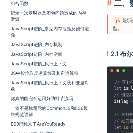
二、
组合函数
记录一次定时器及闭包问题造成的内存
泄漏
是弱
js
型。
JavaScript进阶_常见内存泄露及如何避
免
JavaScript进阶_内存机制
2.1 布
JavaScript进阶_内存空间
JavaScript进阶_执行上下文
JS中按位取反运算符及其它运算符
// 在js
JavaScript进阶_执行上下文栈和变量对
let
 isFl
象
// 但
你真的能完全运用好防抖节流吗
isFlag 
=
一篇不是标题党的CommonJS和ES6模
块规范讲解
// 在ts
// 在变
ES9已经来了AreYouReady
let
isFl