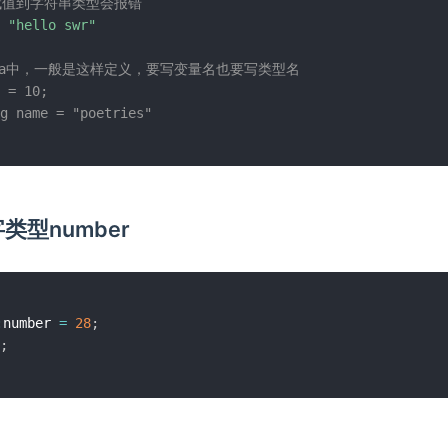
新赋值到字符串类型会报错
"hello swr"
ava中，一般是这样定义，要写变量名也要写类型名
 = 10; 
g name = "poetries"
字类型number
:
number 
=
28
;
;