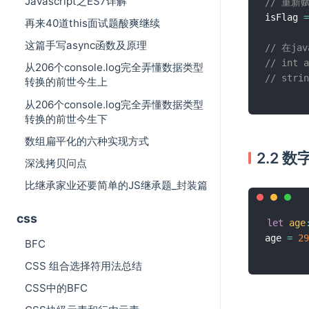
Javascript之ES7详解
// 重
isFlag 
=
再来40道this面试题酸爽继续
这篇手写async函数及原理
// 在j
// int a
从206个console.log完全弄懂数据类型
// strin
转换的前世今生上
从206个console.log完全弄懂数据类型
转换的前世今生下
数组扁平化的六种实现方式
2.2 数
深浅拷贝问点
比继承家业还要简单的JS继承题_封装篇
css
let
age
age 
=
29
BFC
CSS 组合选择符用法总结
CSS中的BFC