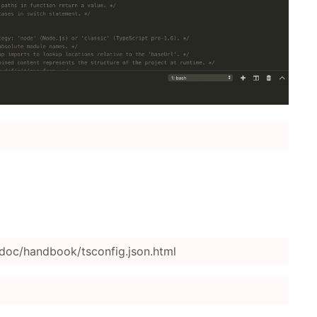
oc/handbook/tsconfig.json.html