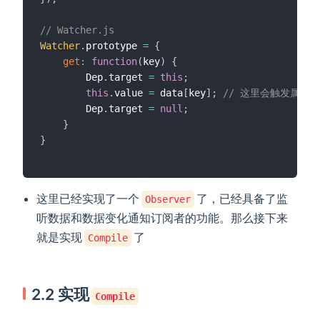
// Watcher.js
Watcher
.
prototype 
=
{
get
:
function
(
key
)
{
		Dep
.
target 
=
this
;
this
.
value 
=
 data
[
key
]
;
// 这里会触发属性的
		Dep
.
target 
=
null
;
}
}
这里已经实现了一个
了，已经具备了监
Observer
听数据和数据变化通知订阅者的功能。那么接下来
就是实现
了
Compile
2.2 实现
Compile