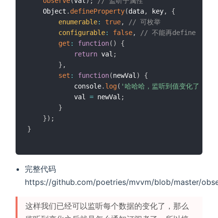
observe
(
val
)
;
// 监听子属性
    Object
.
defineProperty
(
data
,
 key
,
{
enumerable
:
true
,
// 可枚举
configurable
:
false
,
// 不能再define
get
:
function
(
)
{
return
 val
;
}
,
set
:
function
(
newVal
)
{
            console
.
log
(
'哈哈哈，监听到值变化了 '
,
 
            val 
=
 newVal
;
}
}
)
;
}
完整代码
https://github.com/poetries/mvvm/blob/master/obse
这样我们已经可以监听每个数据的变化了，那么