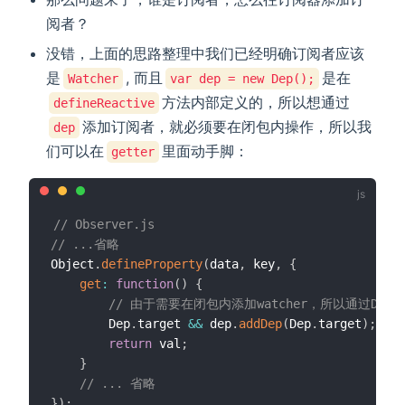
阅者？
没错，上面的思路整理中我们已经明确订阅者应该
是
, 而且
是在
Watcher
var dep = new Dep();
方法内部定义的，所以想通过
defineReactive
添加订阅者，就必须要在闭包内操作，所以我
dep
们可以在
里面动手脚：
getter
// Observer.js
// ...省略
Object
.
defineProperty
(
data
,
 key
,
{
get
:
function
(
)
{
// 由于需要在闭包内添加watcher，所以通过Dep定
		Dep
.
target 
&&
 dep
.
addDep
(
Dep
.
target
)
;
return
 val
;
}
// ... 省略
}
)
;