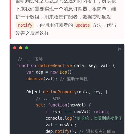
监听到变化之后就是怎么通知订阅者了，所以接
下来我们需要实现一个消息订阅器，很简单，维
护一个数组，用来收集订阅者，数据变动触发
，再调用订阅者的
方法，代码
notify
update
改善之后是这样
// ... 省略
function
defineReactive
(
data
,
 key
,
 val
)
{
var
 dep 
=
new
Dep
(
)
;
observe
(
val
)
;
// 监听子属性
    Object
.
defineProperty
(
data
,
 key
,
{
// ... 省略
set
:
function
(
newVal
)
{
if
(
val 
===
 newVal
)
return
;
            console
.
log
(
'哈哈哈，监听到值变化了 '
,
 
            val 
=
 newVal
;
            dep
.
notify
(
)
;
// 通知所有订阅者