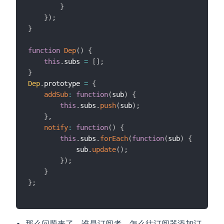
}
}
)
;
}
function
Dep
(
)
{
this
.
subs 
=
[
]
;
}
Dep
.
prototype 
=
{
addSub
:
function
(
sub
)
{
this
.
subs
.
push
(
sub
)
;
}
,
notify
:
function
(
)
{
this
.
subs
.
forEach
(
function
(
sub
)
{
            sub
.
update
(
)
;
}
)
;
}
}
;
那么问题来了，谁是订阅者，怎么往订阅器添加订