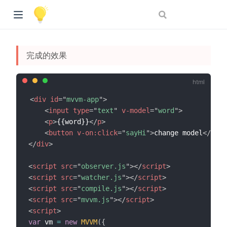
完成的效果
<
div
id
=
"
mvvm-app
"
>
<
input
type
=
"
text
"
v-model
=
"
word
"
>
<
p
>
{{word}}
</
p
>
<
button
v-on:
click
=
"
sayHi
"
>
change model
</
butt
</
div
>
<
script
src
=
"
observer.js
"
>
</
script
>
<
script
src
=
"
watcher.js
"
>
</
script
>
<
script
src
=
"
compile.js
"
>
</
script
>
<
script
src
=
"
mvvm.js
"
>
</
script
>
<
script
>
var
 vm 
=
new
MVVM
(
{