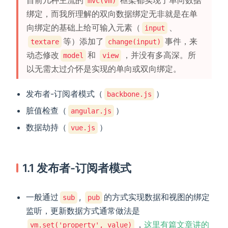
目前几种主流的
框架都实现了单向数据
mvc(vm)
绑定，而我所理解的双向数据绑定无非就是在单
向绑定的基础上给可输入元素（
、
input
等）添加了
事件，来
textare
change(input)
动态修改
和
，并没有多高深。所
model
view
以无需太过介怀是实现的单向或双向绑定。
发布者-订阅者模式（
）
backbone.js
脏值检查（
）
angular.js
数据劫持（
）
vue.js
1.1 发布者-订阅者模式
一般通过
,
的方式实现数据和视图的绑定
sub
pub
监听，更新数据方式通常做法是
，
这里有篇文章讲的
vm.set('property', value)