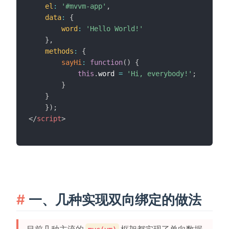
el
:
'#mvvm-app'
,
data
:
{
word
:
'Hello World!'
}
,
methods
:
{
sayHi
:
function
(
)
{
this
.
word 
=
'Hi, everybody!'
;
}
}
}
)
;
</
script
>
一、几种实现双向绑定的做法