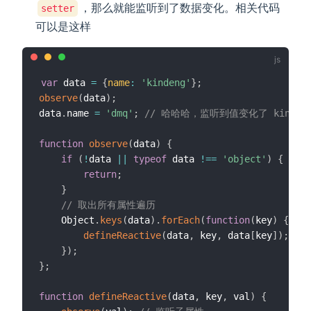
，那么就能监听到了数据变化。相关代码
setter
可以是这样
var
 data 
=
{
name
:
'kindeng'
}
;
observe
(
data
)
;
data
.
name 
=
'dmq'
;
// 哈哈哈，监听到值变化了 kindeng 
function
observe
(
data
)
{
if
(
!
data 
||
typeof
 data 
!==
'object'
)
{
return
;
}
// 取出所有属性遍历
    Object
.
keys
(
data
)
.
forEach
(
function
(
key
)
{
defineReactive
(
data
,
 key
,
 data
[
key
]
)
;
}
)
;
}
;
function
defineReactive
(
data
,
 key
,
 val
)
{