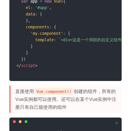
var
 app 
=
new
Vue
(
{
el
:
'#app'
,
data
:
{
}
,
components
:
{
'my-component'
:
{
template
:
`
<div>这是一个局部的自定义组件，只能
}
}
}
)
</
script
>
直接使用
创建的组件，所有的
Vue.component()
Vue实例都可以使用。还可以在某个Vue实例中注
册只有自己能使用的组件