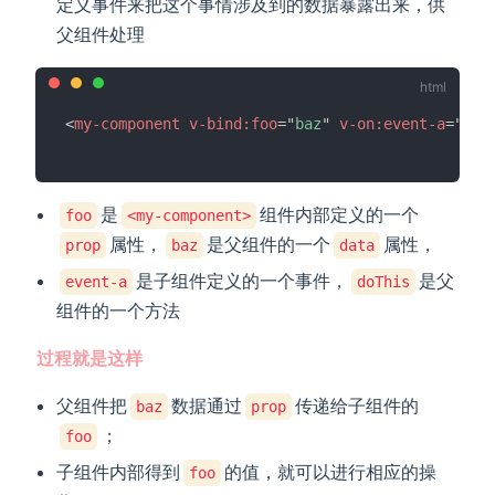
定义事件来把这个事情涉及到的数据暴露出来，供
父组件处理
<
my-component
v-bind:
foo
=
"
baz
"
v-on:
event-a
=
"
doT
是
组件内部定义的一个
foo
<my-component>
属性，
是父组件的一个
属性，
prop
baz
data
是子组件定义的一个事件，
是父
event-a
doThis
组件的一个方法
过程就是这样
父组件把
数据通过
传递给子组件的
baz
prop
；
foo
子组件内部得到
的值，就可以进行相应的操
foo