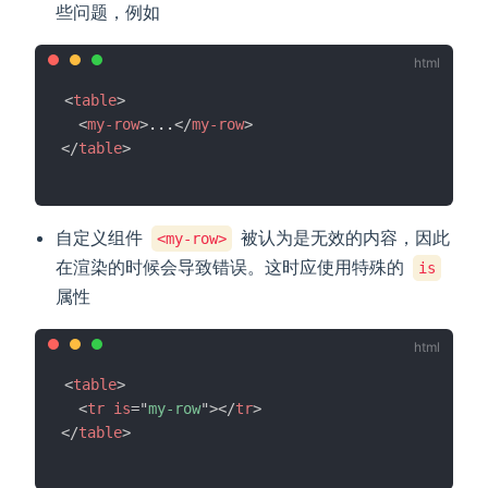
些问题，例如
<
table
>
<
my-row
>
...
</
my-row
>
</
table
>
自定义组件
被认为是无效的内容，因此
<my-row>
在渲染的时候会导致错误。这时应使用特殊的
is
属性
<
table
>
<
tr
is
=
"
my-row
"
>
</
tr
>
</
table
>