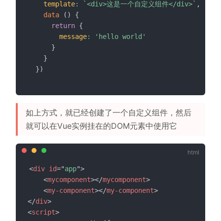
template
:
`
<div>这是一个自定义组件</div>
`
,
data
(
)
{
return
{
message
:
'hello world'
}
}
}
)
如上方式，就已经创建了一个自定义组件，然后
就可以在Vue实例挂在的DOM元素中使用它
<
div
id
=
"
app
"
>
<
mycomponent
>
</
mycomponent
>
<
my-component
>
</
my-component
>
</
div
>
<
script
>