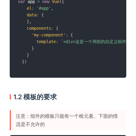
var
 app 
=
new
Vue
(
{
el
:
'#app'
,
data
:
{
}
,
components
:
{
'my-component'
:
{
template
:
`
<div>这是一个局部的自定义组件，只能
}
}
}
)
1.2 模板的要求
注意：组件的模板只能有一个根元素。下面的情
况是不允许的