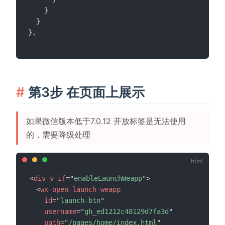
}
}
}
,
第3步 在页面上展示
如果微信版本低于7.0.12 开放标签是无法使用
的，需要降级处理
<
div
v-if
=
"
enableLaunchWeapp
"
>
<
wx-open-launch-weapp
id
=
"
launch-btn
"
username
=
"
gh_ed1212c48129d7fa3d
"
path
=
"
/pages/home/index.html
"