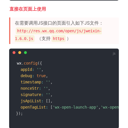
直接在页面上使用
在需要调用JS接口的页面引入如下JS文件：
http://res.wx.qq.com/open/js/jweixin-
（支持
）
1.6.0.js
https
wx
.
config
(
{
appId
:
''
,
debug
:
true
,
timestamp
:
''
,
nonceStr
:
''
,
signature
:
''
,
jsApiList
:
[
]
,
openTagList
:
[
'wx-open-launch-app'
,
'wx-open-lau
}
)
;