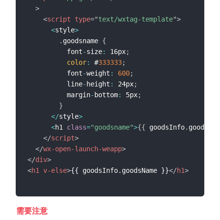
>
<
script
type
=
"
text/wxtag-template
"
>
<
style
>
.
goodsname 
{
          font
-
size
:
 16px
;
color
:
 #
333333
;
          font
-
weight
:
600
;
          line
-
height
:
 24px
;
          margin
-
bottom
:
 5px
;
}
<
/
style
>
<
h1 
class
=
"goodsname"
>
{
{
 goodsInfo
.
goodsNam
</
script
>
</
wx-open-launch-weapp
>
</
div
>
<
h1
v-else
>
{{ goodsInfo.goodsName }}
</
h1
>
需要注意