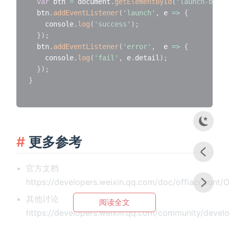
var
 btn 
=
 document
.
getElementById
(
'launch-btn'
)
  btn
.
addEventListener
(
'launch'
,
e
=>
{
    console
.
log
(
'success'
)
;
}
)
;
  btn
.
addEventListener
(
'error'
,
e
=>
{
    console
.
log
(
'fail'
,
 e
.
detail
)
;
}
)
;
}
更多参考
官方文档
https://developers.weixin.qq.com/doc/offiaccoun
其他讨论
阅读全文
https://developers.weixin.qq.com/community/dev