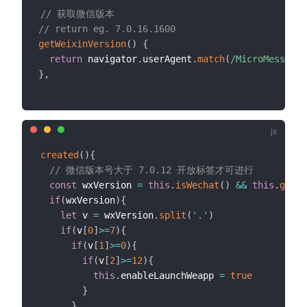
// 获取微信版本
// return eg. 7.0.16.1600
getWeixinVersion
(
)
{
return
 navigator
.
userAgent
.
match
(
/
MicroMessenge
}
,
created
(
)
{
// 微信版本号大于 7.0.12 开放标签才可进行
const
 wxVersion 
=
this
.
isWechat
(
)
&&
this
.
getWe
if
(
wxVersion
)
{
let
 v 
=
 wxVersion
.
split
(
'.'
)
if
(
v
[
0
]
>=
7
)
{
if
(
v
[
1
]
>=
0
)
{
if
(
v
[
2
]
>=
12
)
{
this
.
enableLaunchWeapp 
=
true
}
}