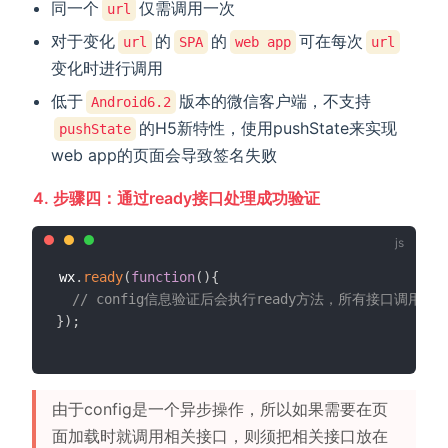
同一个
仅需调用一次
url
对于变化
的
的
可在每次
url
SPA
web app
url
变化时进行调用
低于
版本的微信客户端，不支持
Android6.2
的H5新特性，使用pushState来实现
pushState
web app的页面会导致签名失败
4. 步骤四：通过ready接口处理成功验证
wx
.
ready
(
function
(
)
{
// config信息验证后会执行ready方法，所有接口
}
)
;
由于config是一个异步操作，所以如果需要在页
面加载时就调用相关接口，则须把相关接口放在