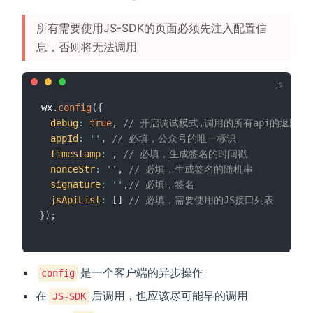
所有需要使用JS-SDK的页面必须先注入配置信
息，否则将无法调用
wx
.
config
(
{
debug
:
true
,
// 开启调试模式,调用的所有api的返回
appId
:
''
,
// 必填，公众号的唯一标识
timestamp
:
,
// 必填，生成签名的时间戳
nonceStr
:
''
,
// 必填，生成签名的随机串
signature
:
''
,
// 必填，签名
jsApiList
:
[
]
// 必填，需要使用的JS接口列表
}
)
;
是一个客户端的异步操作
config
在
后调用，也应该尽可能早的调用
JS-SDK