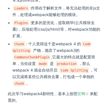
常见的dist目录。
:作用在于解析文件，将无法处理的非js文
Loaders
件，处理成webpack能够处理的模块。
:更多的是优化，提取精华(公共模块去
Plugins
重)，压缩处理(css/js/html)等，对webpack功能的
扩展。
: 个人觉得这个是webpack 4 的
Chunk
Code
产物，抛弃了webpack3的
Splitting
,它最大的特点就是配置简
CommonsChunkPlugin
单，当你设置
是
，那么
mode
production
webpack 4 就会自动开启
，可
Code Splitting
以完成将某些公共模块去重，打包成一个单独的
。
chunk
(opens ne
此次学习webpack4新特性，基本上按照
官网
来配
置的。