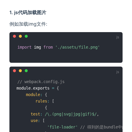
1. js代码加载图片
例如加载img文件:
import
 img 
from
'./assets/file.png'
// webpack.config.js
module
.
exports 
=
{
module
:
{
rules
:
[
{
test
:
/
\.(png|svg|jpg|gif)$
/
,
use
:
[
'file-loader'
// 得到的是bundle中的相对路