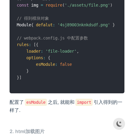
const
 img 
=
require
(
'./assets/file.png'
)
// 得到模块对象
Module
{
defalut
:
'4sj89003nknkdsdf.png'
}
// webpack.config.js 中配置参数
rules
:
[
{
loader
:
'file-loader'
,
options
:
{
esModule
:
false
}
}
]
配置了
之后, 就能和
引入得到的一
esModule
import
样了.
2. html加载图片