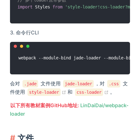
// 多个loader且带参数
import
 Styles 
from
'style-loader!css-loader?modul
命令行CLI
会对
文件使用
，对
文
.jade
jade-loader
.css
(opens new window)
(opens new
件使用
和
。
style-loader
css-loader
以下所有教材案例GitHub地址:
LinDaiDai/webpack-
loader
文件