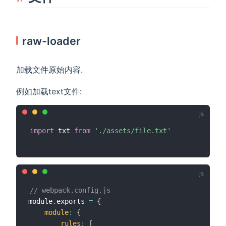
raw-loader
加载文件原始内容.
例如加载text文件:
import
 txt 
from
'./assets/file.txt'
// webpack.config.js
module
.
exports 
=
{
module
:
{
rules
:
[