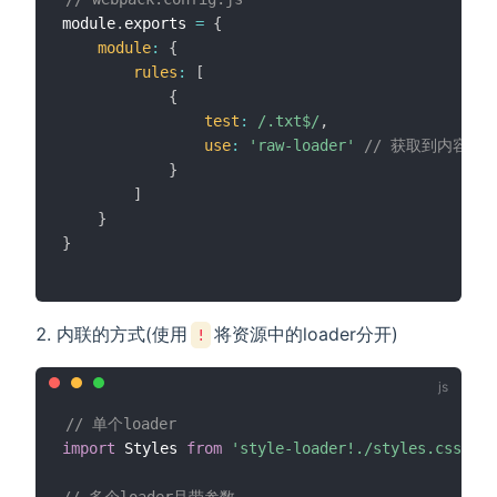
module
.
exports 
=
{
module
:
{
rules
:
[
{
test
:
/
.txt$
/
,
use
:
'raw-loader'
// 获取到内容
}
]
}
}
内联的方式(使用
将资源中的loader分开)
!
// 单个loader
import
 Styles 
from
'style-loader!./styles.css'
;